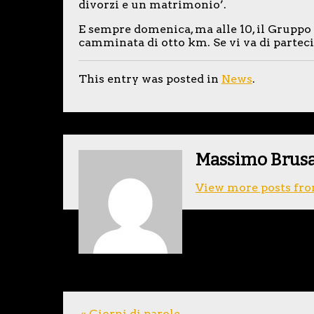
divorzi e un matrimonio’.
E sempre domenica, ma alle 10, il Gruppo
camminata di otto km. Se vi va di parteci
This entry was posted in
News
.
Massimo Brus
View more posts fro
« Giorni di parole