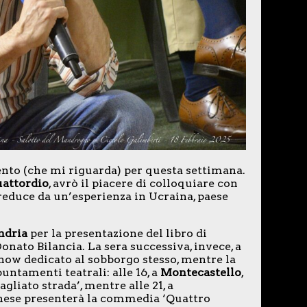
to (che mi riguarda) per questa settimana.
attordio
, avrò il piacere di colloquiare con
educe da un’esperienza in Ucraina, paese
ndria
per la presentazione del libro di
onato Bilancia. La sera successiva, invece, a
ow dedicato al sobborgo stesso, mentre la
tamenti teatrali: alle 16, a
Montecastello
,
liato strada’, mentre alle 21, a
inese presenterà la commedia ‘Quattro