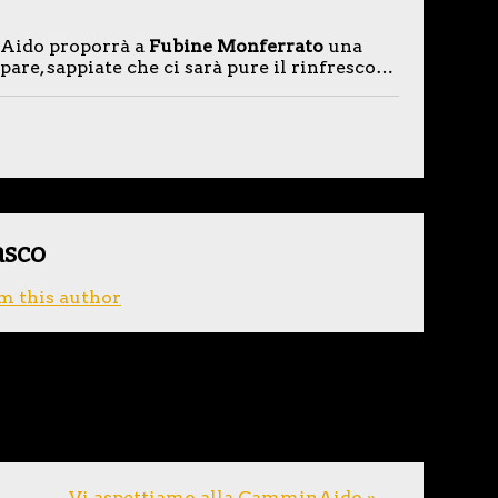
 Aido proporrà a
Fubine Monferrato
una
pare, sappiate che ci sarà pure il rinfresco…
asco
m this author
Vi aspettiamo alla CamminAido »