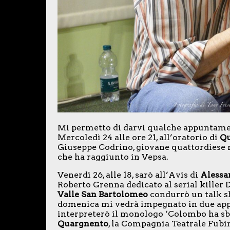
Mi permetto di darvi qualche appuntamen
Mercoledì 24 alle ore 21, all’oratorio di
Qu
Giuseppe Codrino, giovane quattordiese r
che ha raggiunto in Vepsa.
Venerdì 26, alle 18, sarò all’Avis di
Alessa
Roberto Grenna dedicato al serial killer D
Valle San Bartolomeo
condurrò un talk sh
domenica mi vedrà impegnato in due appun
interpreterò il monologo ‘Colombo ha sbag
Quargnento
, la Compagnia Teatrale Fub