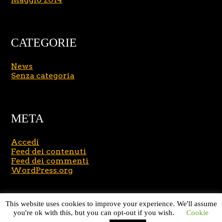
CATEGORIE
News
Senza categoria
META
Accedi
Feed dei contenuti
Feed dei commenti
WordPress.org
Copyright © 2026
Massimo Brusasco
. All Rights
This website uses cookies to improve your experience. We'll assume
Reserved.
Journal Lite by Slocum Studio
you're ok with this, but you can opt-out if you wish.
Cookie