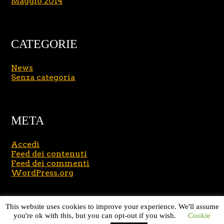
Maggio 2014
CATEGORIE
News
Senza categoria
META
Accedi
Feed dei contenuti
Feed dei commenti
WordPress.org
Copyright © 2026
Massimo Brusasco
. All Rights
This website uses cookies to improve your experience. We'll assume
Reserved.
Journal Lite by Slocum Studio
you're ok with this, but you can opt-out if you wish.
Cookie