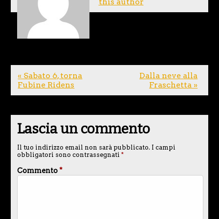
this author
« Sabato 6, torna
Dalla neve alla
Fubine Ridens
Fraschetta »
Lascia un commento
Il tuo indirizzo email non sarà pubblicato.
I campi
obbligatori sono contrassegnati
*
Commento
*