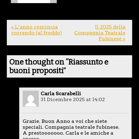
« L’anno comincia
Il 2025 della
correndo (al freddo)
Compagnia Teatrale
Fubinese »
One thought on “
Riassunto e
buoni propositi
”
Carla Scarabelli
31 Dicembre 2025 at 14:02
Grazie. Buon Anno a voi che siete
speciali. Compagnia teatrale fubinese.
A prestooooooo. Carla e le amiche a
spasso