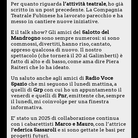
Per quanto riguarda
l’attività teatrale
, ho già
scritto in un post precedente. La Compagnia
Teatrale Fubinese ha lavorato parecchio e ha
messo in cantiere nuove iniziative.
E il talk show? Gli amici del
Salotto del
Mandrogno
sono sempre numerosi: si sono
commossi, divertiti, hanno riso, cantato,
appreso qualcosa di nuovo. Il nostro
spettacolo (che tornerà il 20 al Galimberti) è
fatto di alto e di basso, come ama dire Piera
Raiteri che lo ha ideato.
Un saluto anche agli amici di
Radio Voce
Spazio
che mi seguono il lunedì mattina, a
quelli di
Grp
con cui ho un appuntamento il
venerdì e quelli di
Pnr
, emittente che, sempre
il lunedì, mi coinvolge per una finestra
informativa.
E’ stato un 2025 di collaborazione continua
con i cabarettisti
Marco e Mauro
, con l’attrice
F
ederica Sassaroli
e si sono gettate le basi per
progetti futuri.