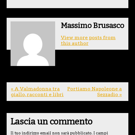
Massimo Brusasco
View more posts from
this author
« A Valmadonna tra
Portiamo Napoleone a
giallo, racconti e libri
Sezzadio »
Lascia un commento
Il tuo indirizzo email non sarà pubblicato.
I campi