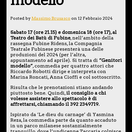
modello’
Posted by
Massimo Brusasco
on 12 Febbraio 2024
Sabato 17 (ore 21.15) e domenica 18 (ore 17), al
Teatro dei Batù di Fubine
, nell’ambito della
rassegna Fubine Ridens, la Compagnia
Teatrale Fubinese presenterà una delle
produzioni del 2024 (per l’altra,
appuntamento ad aprile). Si tratta di
“Genitori
modello”
, commedia per quattro attori che
Riccardo Robotti dirige e interpreta con
Marina Roncati, Anna Cioffi e col sottoscritto.
Risulta che le prenotazioni stiano andando
piuttosto bene. Quindi,
il consiglio a chi
volesse assistere allo spettacolo è di
affrettarsi, chiamando il 392 2349719.
Ispirato da ‘Le dieu du carnage’ di Yasmina
Reza, la commedia parte da quanto accaduto
in un parco milanese sostanzialmente
tranquillo, dove l’undicenne Zaccaria colpisce