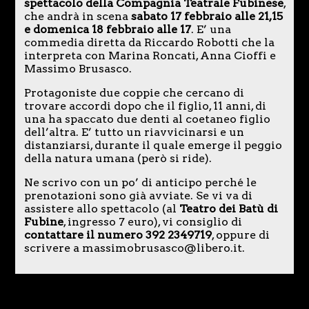
spettacolo della Compagnia Teatrale Fubinese
,
che andrà in scena
sabato 17 febbraio alle 21,15
e domenica 18 febbraio alle 17
. E’ una
commedia diretta da Riccardo Robotti che la
interpreta con Marina Roncati, Anna Cioffi e
Massimo Brusasco.
Protagoniste due coppie che cercano di
trovare accordi dopo che il figlio, 11 anni, di
una ha spaccato due denti al coetaneo figlio
dell’altra. E’ tutto un riavvicinarsi e un
distanziarsi, durante il quale emerge il peggio
della natura umana (però si ride).
Ne scrivo con un po’ di anticipo perché le
prenotazioni sono già avviate. Se vi va di
assistere allo spettacolo (al
Teatro dei Batù di
Fubine
, ingresso 7 euro), vi consiglio di
contattare il numero 392 2349719
, oppure di
scrivere a massimobrusasco@libero.it.