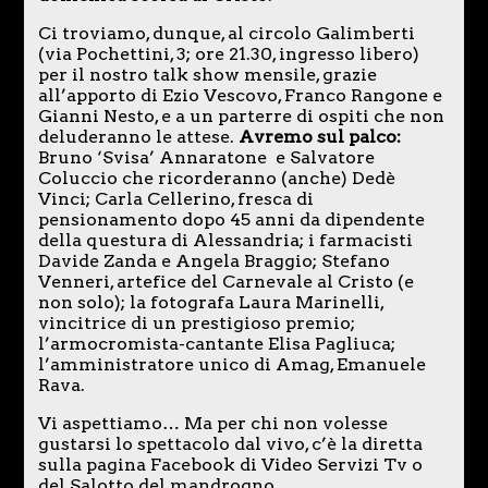
Ci troviamo, dunque, al circolo Galimberti
(via Pochettini, 3; ore 21.30, ingresso libero)
per il nostro talk show mensile, grazie
all’apporto di Ezio Vescovo, Franco Rangone e
Gianni Nesto, e a un parterre di ospiti che non
deluderanno le attese.
Avremo sul palco:
Bruno ‘Svisa’ Annaratone e Salvatore
Coluccio che ricorderanno (anche) Dedè
Vinci; Carla Cellerino, fresca di
pensionamento dopo 45 anni da dipendente
della questura di Alessandria; i farmacisti
Davide Zanda e Angela Braggio; Stefano
Venneri, artefice del Carnevale al Cristo (e
non solo); la fotografa Laura Marinelli,
vincitrice di un prestigioso premio;
l’armocromista-cantante Elisa Pagliuca;
l’amministratore unico di Amag, Emanuele
Rava.
Vi aspettiamo… Ma per chi non volesse
gustarsi lo spettacolo dal vivo, c’è la diretta
sulla pagina Facebook di Video Servizi Tv o
del Salotto del mandrogno.