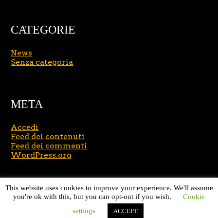
CATEGORIE
News
Senza categoria
META
Accedi
Feed dei contenuti
Feed dei commenti
WordPress.org
Copyright © 2026
Massimo Brusasco
. All Rights
This website uses cookies to improve your experience. We'll assume
Reserved.
Journal Lite by Slocum Studio
you're ok with this, but you can opt-out if you wish.
Cookie
settings
ACCEPT