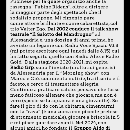
Fubinese per la quale organizzo anche la
rassegna “Fubine Ridens”, oltre a dirigere
la maggior parte degli spettacoli che il
sodalizio propone. Mi cimento pure
come attore brillante e come cabarettista, col
trio Valter Ego.
Dal 2002 conduco il talk show
teatrale “Il Salotto del Mandrogno”
ad
Alessandria e, una dozzina di anni prima, ho
avviato un legame con Radio Voce Spazio 93.8
(mi potete ascoltare ogni lunedì dalle 8.15) cui
ha fatto seguito quello con Radio Alex e Radio
Gold. Dalla stagione 2020-2021, mi ospita
Radio Grp
: sono l’inviato (molto sui generis)
da Alessandria per il “Morning show” con
Marco e Giò: commento notizie, tra il serio e il
faceto, e cerco di trasmettere allegria.
Continuo a praticare calcio: pensavo che fosse
meno faticoso allenare che giocare, ma non è
vero (specie se la squadra è una giovanile). So
fare il giro di do con la chitarra, cimentarmi
con la “rava” (è una zucca con piccole pretese
di strumento musicale), giocare a briscola in 5
e mi piace guardare avanti. Nel 2024, con
alcuni amici, ho fondato il
Gruppo Aido di