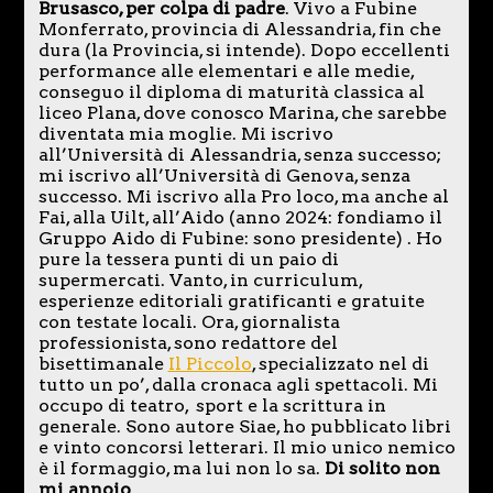
Brusasco, per colpa di padre
. Vivo a Fubine
Monferrato, provincia di Alessandria, fin che
dura (la Provincia, si intende). Dopo eccellenti
performance alle elementari e alle medie,
conseguo il diploma di maturità classica al
liceo Plana, dove conosco Marina, che sarebbe
diventata mia moglie. Mi iscrivo
all’Università di Alessandria, senza successo;
mi iscrivo all’Università di Genova, senza
successo. Mi iscrivo alla Pro loco, ma anche al
Fai, alla Uilt, all’Aido (anno 2024: fondiamo il
Gruppo Aido di Fubine: sono presidente) . Ho
pure la tessera punti di un paio di
supermercati. Vanto, in curriculum,
esperienze editoriali gratificanti e gratuite
con testate locali. Ora, giornalista
professionista, sono redattore del
bisettimanale
Il Piccolo
, specializzato nel di
tutto un po’, dalla cronaca agli spettacoli. Mi
occupo di teatro, sport e la scrittura in
generale. Sono autore Siae, ho pubblicato libri
e vinto concorsi letterari. Il mio unico nemico
è il formaggio, ma lui non lo sa.
Di solito non
mi annoio
.