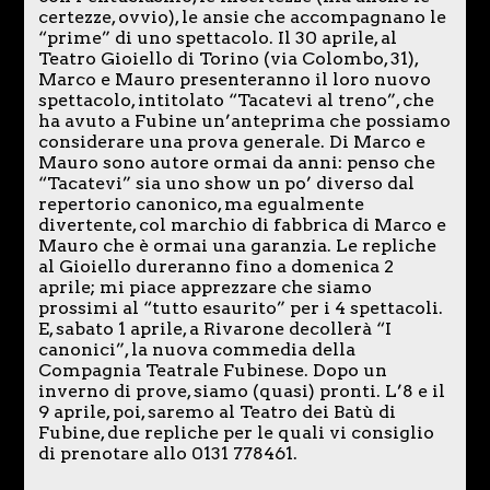
certezze, ovvio), le ansie che accompagnano le
“prime” di uno spettacolo. Il 30 aprile, al
Teatro Gioiello di Torino (via Colombo, 31),
Marco e Mauro presenteranno il loro nuovo
spettacolo, intitolato “Tacatevi al treno”, che
ha avuto a Fubine un’anteprima che possiamo
considerare una prova generale. Di Marco e
Mauro sono autore ormai da anni: penso che
“Tacatevi” sia uno show un po’ diverso dal
repertorio canonico, ma egualmente
divertente, col marchio di fabbrica di Marco e
Mauro che è ormai una garanzia. Le repliche
al Gioiello dureranno fino a domenica 2
aprile; mi piace apprezzare che siamo
prossimi al “tutto esaurito” per i 4 spettacoli.
E, sabato 1 aprile, a Rivarone decollerà “I
canonici”, la nuova commedia della
Compagnia Teatrale Fubinese. Dopo un
inverno di prove, siamo (quasi) pronti. L’8 e il
9 aprile, poi, saremo al Teatro dei Batù di
Fubine, due repliche per le quali vi consiglio
di prenotare allo 0131 778461.