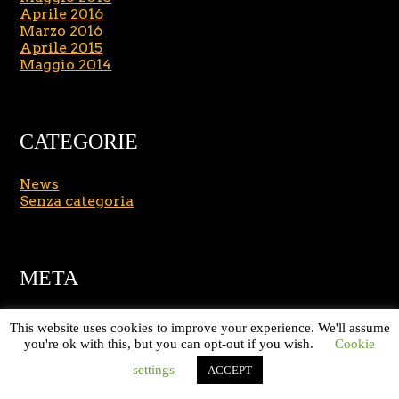
Aprile 2016
Marzo 2016
Aprile 2015
Maggio 2014
CATEGORIE
News
Senza categoria
META
Accedi
This website uses cookies to improve your experience. We'll assume
Feed dei contenuti
you're ok with this, but you can opt-out if you wish.
Cookie
Feed dei commenti
WordPress.org
settings
ACCEPT