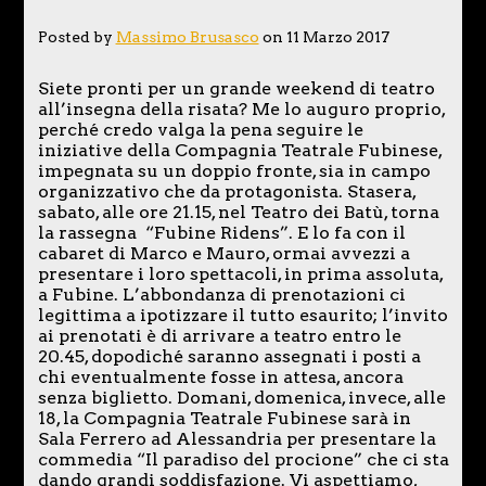
Posted by
Massimo Brusasco
on 11 Marzo 2017
Siete pronti per un grande weekend di teatro
all’insegna della risata? Me lo auguro proprio,
perché credo valga la pena seguire le
iniziative della Compagnia Teatrale Fubinese,
impegnata su un doppio fronte, sia in campo
organizzativo che da protagonista. Stasera,
sabato, alle ore 21.15, nel Teatro dei Batù, torna
la rassegna “Fubine Ridens”. E lo fa con il
cabaret di Marco e Mauro, ormai avvezzi a
presentare i loro spettacoli, in prima assoluta,
a Fubine. L’abbondanza di prenotazioni ci
legittima a ipotizzare il tutto esaurito; l’invito
ai prenotati è di arrivare a teatro entro le
20.45, dopodiché saranno assegnati i posti a
chi eventualmente fosse in attesa, ancora
senza biglietto. Domani, domenica, invece, alle
18, la Compagnia Teatrale Fubinese sarà in
Sala Ferrero ad Alessandria per presentare la
commedia “Il paradiso del procione” che ci sta
dando grandi soddisfazione. Vi aspettiamo,