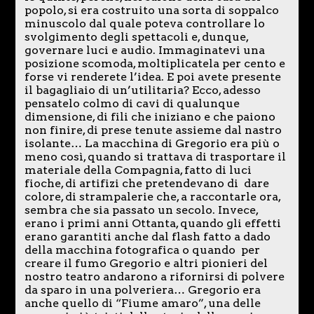
popolo, si era costruito una sorta di soppalco
minuscolo dal quale poteva controllare lo
svolgimento degli spettacoli e, dunque,
governare luci e audio. Immaginatevi una
posizione scomoda, moltiplicatela per cento e
forse vi renderete l’idea. E poi avete presente
il bagagliaio di un’utilitaria? Ecco, adesso
pensatelo colmo di cavi di qualunque
dimensione, di fili che iniziano e che paiono
non finire, di prese tenute assieme dal nastro
isolante… La macchina di Gregorio era più o
meno così, quando si trattava di trasportare il
materiale della Compagnia, fatto di luci
fioche, di artifizi che pretendevano di dare
colore, di strampalerie che, a raccontarle ora,
sembra che sia passato un secolo. Invece,
erano i primi anni Ottanta, quando gli effetti
erano garantiti anche dal flash fatto a dado
della macchina fotografica o quando per
creare il fumo Gregorio e altri pionieri del
nostro teatro andarono a rifornirsi di polvere
da sparo in una polveriera… Gregorio era
anche quello di “Fiume amaro”, una delle