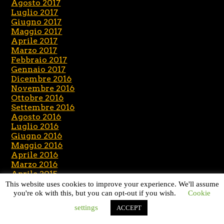
Agosto 2017
Luglio 2017
Giugno 2017
Maggio 2017
Aprile 2017
Marzo 2017
Febbraio 2017
Gennaio 2017
Dicembre 2016
Novembre 2016
Ottobre 2016
Settembre 2016
Agosto 2016
Luglio 2016
Giugno 2016
Maggio 2016
Aprile 2016
Marzo 2016
Aprile 2015
Maggio 2014
This website uses cookies to improve your experience. We'll assume
you're ok with this, but you can opt-out if you wish.
Cookie
settings
ACCEPT