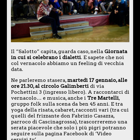
Il “Salotto” capita, guarda caso, nella
Giornata
in cui si celebrano i dialetti
. E sapete che noi
col vernacolo abbiamo un feeling di vecchia
data.
Ne parleremo stasera,
martedì 17 gennaio, alle
ore 21.30, al circolo Galimberti
di via
Pochettini 3 (ingresso libero). A raccontarci di
vernacolo… e musica, anche i
Tre Martelli
,
gruppo folk sulla scena da ben 45 anni. E tra
yoga della risata, cabaret, racconti vari (tra cui
quelli del frizzante don Fabrizio Casazza,
parroco di Cascinagrossa), trascorreremo una
serata piacevole che solo i più pigri potranno
seguire sulla pagina Facebook di ‘Video
servizi tv’.