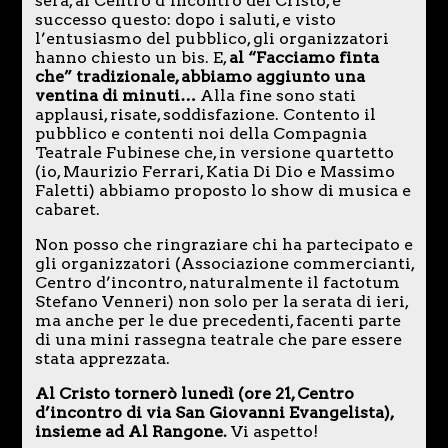
sera, al Centro d’incontro del Cristo, è
successo questo: dopo i saluti, e visto
l’entusiasmo del pubblico, gli organizzatori
hanno chiesto un bis. E,
al “Facciamo finta
che” tradizionale, abbiamo aggiunto una
ventina di minuti…
Alla fine sono stati
applausi, risate, soddisfazione. Contento il
pubblico e contenti noi della Compagnia
Teatrale Fubinese che, in versione quartetto
(io, Maurizio Ferrari, Katia Di Dio e Massimo
Faletti) abbiamo proposto lo show di musica e
cabaret.
Non posso che ringraziare chi ha partecipato e
gli organizzatori (Associazione commercianti,
Centro d’incontro, naturalmente il factotum
Stefano Venneri) non solo per la serata di ieri,
ma anche per le due precedenti, facenti parte
di una mini rassegna teatrale che pare essere
stata apprezzata.
Al Cristo tornerò lunedì (ore 21, Centro
d’incontro di via San Giovanni Evangelista),
insieme ad Al Rangone.
Vi aspetto!