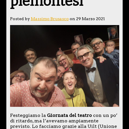
piemontesi
Posted by
Massimo Brusasco
on 29 Marzo 2021
Festeggiamo la
Giornata del teatro
con un po’
di ritardo, ma l’avevamo ampiamente
previsto. Lo facciamo grazie alla Uilt (Unione