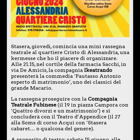
Stasera, giovedì, comincia una mini rassegna
teatrale al quartiere Cristo di Alessandria, una
kermesse che ho il piacere di organizzare.
Alle 21.15, nel cortile della farmacia Sacchi, in
via De Amicis, la compagnia
Ikeatrando
presenterà la commedia ‘Pautasso Antonio
esperto di matrimonio’, uno dei classici del
grande Macario.
La rassegna proseguire con la
Compagnia
Teatrale Fubinese
(il 19 in piazza Campora con
‘Quattro divorzi e un matrimonio’) e si
concluderà con il Teatro d’Appendice (il 27
alla Soms di corso Acqui con ‘Stasera
cabaret… o qualcosa del genere).
A proposito di teatro: sabato 15 giugno, alle