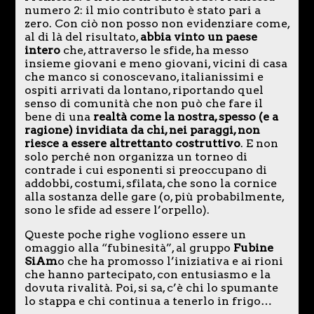
numero 2: il mio contributo è stato pari a
zero. Con ciò non posso non evidenziare come,
al di là del risultato,
abbia vinto un paese
intero
che, attraverso le sfide, ha messo
insieme giovani e meno giovani, vicini di casa
che manco si conoscevano, italianissimi e
ospiti arrivati da lontano, riportando quel
senso di comunità che non può che fare il
bene di una
realtà come la nostra, spesso (e a
ragione) invidiata da chi, nei paraggi, non
riesce a essere altrettanto costruttivo
. E non
solo perché non organizza un torneo di
contrade i cui esponenti si preoccupano di
addobbi, costumi, sfilata, che sono la cornice
alla sostanza delle gare (o, più probabilmente,
sono le sfide ad essere l’orpello).
Queste poche righe vogliono essere un
omaggio alla “fubinesità”, al gruppo
Fubine
SiAm
o che ha promosso l’iniziativa e ai rioni
che hanno partecipato, con entusiasmo e la
dovuta rivalità. Poi, si sa, c’è chi lo spumante
lo stappa e chi continua a tenerlo in frigo…