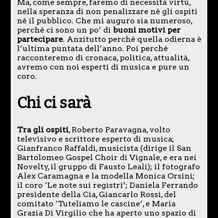
Ma, come sempre, faremo di necessità virtù,
nella speranza di non penalizzare né gli ospiti
né il pubblico. Che mi auguro sia numeroso,
perché ci sono un po’ di
buoni motivi per
partecipare
. Anzitutto perché quella odierna è
l’ultima puntata dell’anno. Poi perché
racconteremo di cronaca, politica, attualità,
avremo con noi esperti di musica e pure un
coro.
Chi ci sarà
Tra gli ospiti
, Roberto Paravagna, volto
televisivo e scrittore esperto di musica;
Gianfranco Raffaldi, musicista (dirige il San
Bartolomeo Gospel Choir di Vignale, e era nei
Novelty, il gruppo di Fausto Leali); il fotografo
Alex Caramagna e la modella Monica Orsini;
il coro ‘Le note sui registri’; Daniela Ferrando
presidente della Cia, Giancarlo Rossi, del
comitato ‘Tuteliamo le cascine’, e Maria
Grazia Di Virgilio che ha aperto uno spazio di