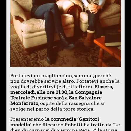
Portatevi un maglioncino, semmai, perché
non dovrebbe servire altro. Portatevi anche la
voglia di divertirvi (e di riflettere).
Stasera,
mercoledì, alle ore 21.30, la Compagnia
Teatrale Fubinese sarà a San Salvatore
Monferrato
, ospite della rassegna che si
svolge nel parco della torre storica.
Presenteremo
la commedia ‘Genitori
modello’
che Riccardo Robotti ha tratto da ‘Le
dieu du carnage’ di Yasmina Reza. E’ la storia