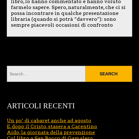
libro, lo hanno commentato e hanno voluto
farmelo sapere. Spero, naturalmente, che ci si
possa incontrare in qualche presentazione
libraria (quando si potrà “davvero”): sono
sempre piacevoli occasioni di confronto
ARTICOLI RECENTI
Un po’ di cabaret anche ad agosto
E, dopo il Cristo, stasera a Carentino
Aido, la giornata della prevenzione
Col libro a San Rocco di Gamalero