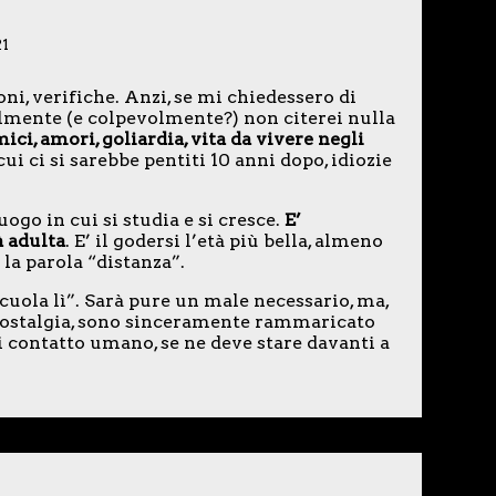
21
oni, verifiche. Anzi, se mi chiedessero di
ilmente (e colpevolmente?) non citerei nulla
mici, amori, goliardia, vita da vivere negli
cui ci si sarebbe pentiti 10 anni dopo, idiozie
ogo in cui si studia e si cresce.
E’
à adulta
. E’ il godersi l’età più bella, almeno
 la parola “distanza”.
scuola lì”. Sarà pure un male necessario, ma,
nostalgia, sono sinceramente rammaricato
di contatto umano, se ne deve stare davanti a