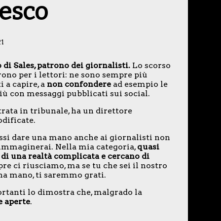
cesco
21
di Sales, patrono dei giornalisti.
Lo scorso
rono per i lettori: ne sono sempre più
 a capire, a
non confondere
ad esempio le
più con messaggi pubblicati sui social.
strata in tribunale, ha un direttore
dificate.
essi dare una mano anche ai giornalisti non
 immaginerai. Nella mia categoria,
quasi
 di una realtà complicata e cercano di
e ci riusciamo, ma se tu che sei il nostro
na mano, ti saremmo grati.
ortanti lo dimostra che, malgrado la
e aperte
.