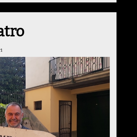
atro
21