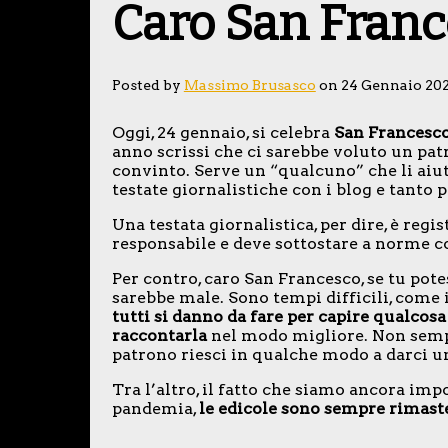
Caro San Fran
Posted by
Massimo Brusasco
on 24 Gennaio 20
Oggi, 24 gennaio, si celebra
San Francesco 
anno scrissi che ci sarebbe voluto un pat
convinto. Serve un “qualcuno” che li aiuti
testate giornalistiche con i blog e tanto 
Una testata giornalistica, per dire, è regi
responsabile e deve sottostare a norme co
Per contro, caro San Francesco, se tu pot
sarebbe male. Sono tempi difficili, come
tutti si danno da fare per capire qualcosa
raccontarla
nel modo migliore. Non sempr
patrono riesci in qualche modo a darci u
Tra l’altro, il fatto che siamo ancora imp
pandemia,
le edicole sono sempre rimast