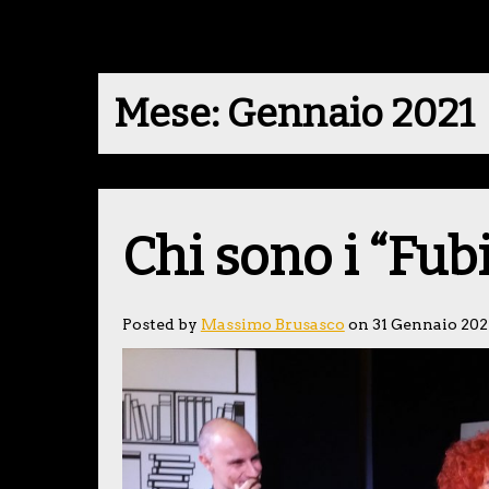
Mese:
Gennaio 2021
Chi sono i “Fub
Posted by
Massimo Brusasco
on 31 Gennaio 202