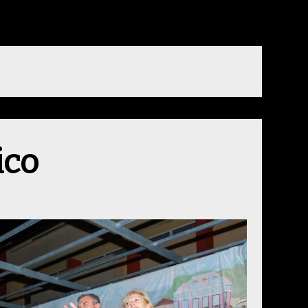
ico
2