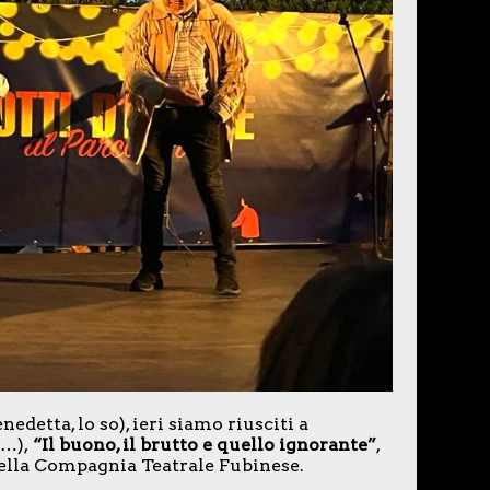
edetta, lo so), ieri siamo riusciti a
ì…),
“Il buono, il brutto e quello ignorante”
,
della Compagnia Teatrale Fubinese.