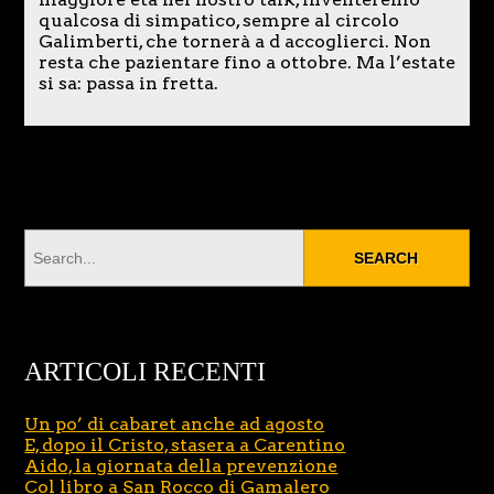
qualcosa di simpatico, sempre al circolo
Galimberti, che tornerà a d accoglierci. Non
resta che pazientare fino a ottobre. Ma l’estate
si sa: passa in fretta.
ARTICOLI RECENTI
Un po’ di cabaret anche ad agosto
E, dopo il Cristo, stasera a Carentino
Aido, la giornata della prevenzione
Col libro a San Rocco di Gamalero