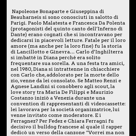
Napoleone Bonaparte e Giuseppina di
Beauharneis si sono conosciuti in salotto di
Parigi. Paolo Malatesta e Francesca Da Polenta
(protagonisti del quinto canto dell’Inferno di
Dante) erano cognati che si incontravano per
dedicarsi in piacevoli letture. Fatale per il loro
amore (ma anche per la loro fine) fu la storia
di Lancillotto e Ginevra… Carlo d’Inghilterra
si imbatté in Diana perché era solito
frequentare sua sorella. A una festa tra amici,
nel 1980, Diana si intrattenne in chiacchiere
con Carlo che, addolorato per la morte dello
zio, venne da lei consolato. Se Matteo Renzi e
Agnese Landini si conobbero agli scout, la
love story tra Maria De Filippi e Maurizio
Costanzo iniziò a Venezia durante una
convention di rappresentanti di videocassette:
lei lavorava per la società organizzatrice, lui
venne invitato come moderatore. E i
Ferragnez? Per Fedez e Chiara Ferragni fu
decisivo il bulldog francese al quale il rapper
dedicò un verso della canzone “Vorrei ma non