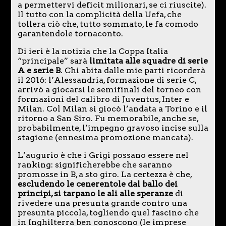
a permettervi deficit milionari, se ci riuscite).
Il tutto con la complicità della Uefa, che
tollera ciò che, tutto sommato, le fa comodo
garantendole tornaconto.
Di ieri è la notizia che la Coppa Italia
“principale” sarà
limitata alle squadre di serie
A e serie B
. Chi abita dalle mie parti ricorderà
il 2016: l’Alessandria, formazione di serie C,
arrivò a giocarsi le semifinali del torneo con
formazioni del calibro di Juventus, Inter e
Milan. Col Milan si giocò l’andata a Torino e il
ritorno a San Siro. Fu memorabile, anche se,
probabilmente, l’impegno gravoso incise sulla
stagione (ennesima promozione mancata).
L’augurio è che i Grigi possano essere nel
ranking: significherebbe che saranno
promosse in B, a sto giro. La certezza è che,
escludendo le cenerentole dal ballo dei
principi, si tarpano le ali alle speranze
di
rivedere una presunta grande contro una
presunta piccola, togliendo quel fascino che
in Inghilterra ben conoscono (le imprese