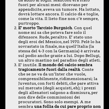
dà addio ai sogni. Mancosu era stato
fuori per alcuni mesi: dicevano per
appendicite, aveva un tumore. Ha lottato,
dovrà lottare ancora. Il calcio dà e toglie,
come la vita. Il lieto fine non c’è sempre,
purtroppo.
E’ morto Tarcisio Burgnich
. Con quel
nome mi sa che poteva fare solo il
difensore. Rude, peraltro. E’ stato uno
degli eroi del Messico, nel 1970. Pelè lo ha
sovrastato in finale, ma quell’Italia (la
stessa del 4-3 con la Germania) è arrivata
sul podio anche grazie a lui. Dopo Bellugi,
un altro mastino nel paradiso degli atleti.
E’ inutile.
Il mondo del calcio sembra
tragicamente fuori dalla realtà
. Conte
che se ne va da un’Inter che vuole,
comprensibilmente, ridimensionarsi; la
Juventus, con forti debiti, che pare attiva
sul mercato (degli acquisti, eh); i prezzi
degli allenatori salgono a dismisura, per
non dire delle commissioni dei
procuratori. Sono solo esempi. A me
sembra
una follia da cui pare proprio non