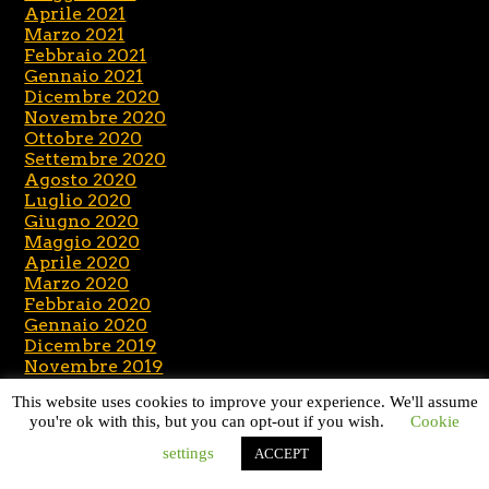
Aprile 2021
Marzo 2021
Febbraio 2021
Gennaio 2021
Dicembre 2020
Novembre 2020
Ottobre 2020
Settembre 2020
Agosto 2020
Luglio 2020
Giugno 2020
Maggio 2020
Aprile 2020
Marzo 2020
Febbraio 2020
Gennaio 2020
Dicembre 2019
Novembre 2019
Ottobre 2019
This website uses cookies to improve your experience. We'll assume
Settembre 2019
you're ok with this, but you can opt-out if you wish.
Cookie
Agosto 2019
Luglio 2019
settings
ACCEPT
Giugno 2019