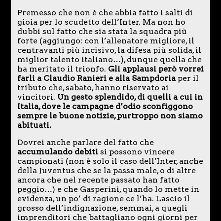
Premesso che non è che abbia fatto i salti di
gioia per lo scudetto dell’Inter. Ma non ho
dubbi sul fatto che sia stata la squadra più
forte (aggiungo: con l’allenatore migliore, il
centravanti più incisivo, la difesa più solida, il
miglior talento italiano…), dunque quella che
ha meritato il trionfo.
Gli applausi però vorrei
farli a Claudio Ranieri e alla Sampdoria
per il
tributo che, sabato, hanno riservato ai
vincitori.
Un gesto splendido, di quelli a cui in
Italia, dove le campagne d’odio sconfiggono
sempre le buone notizie, purtroppo non siamo
abituati.
Dovrei anche parlare del fatto che
accumulando debiti
si possono vincere
campionati (non è solo il caso dell’Inter, anche
della Juventus che se la passa male, o di altre
ancora che nel recente passato han fatto
peggio…) e che Gasperini, quando lo mette in
evidenza, un po’ di ragione ce l’ha. Lascio il
grosso dell’indignazione, semmai, a quegli
imprenditori che battagliano ogni giorni per