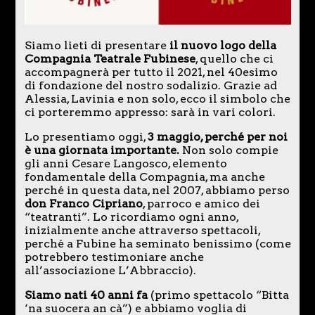
Siamo lieti di presentare
il nuovo logo della
Compagnia Teatrale Fubinese
, quello che ci
accompagnerà per tutto il 2021, nel 40esimo
di fondazione del nostro sodalizio. Grazie ad
Alessia, Lavinia e non solo, ecco il simbolo che
ci porteremmo appresso: sarà in vari colori.
Lo presentiamo oggi,
3 maggio, perché per noi
è una giornata importante.
Non solo compie
gli anni Cesare Langosco, elemento
fondamentale della Compagnia, ma anche
perché in questa data, nel 2007, abbiamo perso
don Franco Cipriano
, parroco e amico dei
“teatranti”. Lo ricordiamo ogni anno,
inizialmente anche attraverso spettacoli,
perché a Fubine ha seminato benissimo (come
potrebbero testimoniare anche
all’associazione L’Abbraccio).
Siamo nati 40 anni fa
(primo spettacolo “Bitta
‘na suocera an cà”) e abbiamo voglia di