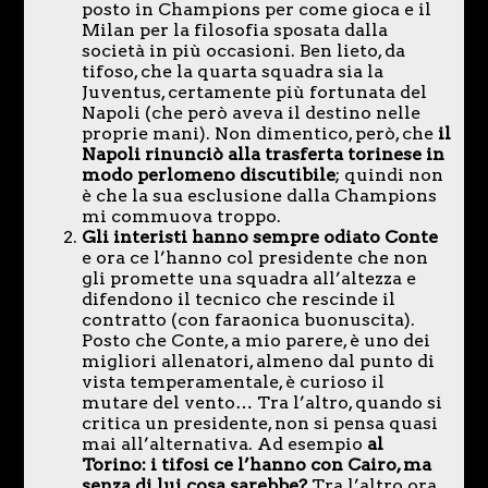
posto in Champions per come gioca e il
Milan per la filosofia sposata dalla
società in più occasioni. Ben lieto, da
tifoso, che la quarta squadra sia la
Juventus, certamente più fortunata del
Napoli (che però aveva il destino nelle
proprie mani). Non dimentico, però, che
il
Napoli rinunciò alla trasferta torinese in
modo perlomeno discutibile
; quindi non
è che la sua esclusione dalla Champions
mi commuova troppo.
Gli interisti hanno sempre odiato Conte
e ora ce l’hanno col presidente che non
gli promette una squadra all’altezza e
difendono il tecnico che rescinde il
contratto (con faraonica buonuscita).
Posto che Conte, a mio parere, è uno dei
migliori allenatori, almeno dal punto di
vista temperamentale, è curioso il
mutare del vento… Tra l’altro, quando si
critica un presidente, non si pensa quasi
mai all’alternativa. Ad esempio
al
Torino: i tifosi ce l’hanno con Cairo, ma
senza di lui cosa sarebbe?
Tra l’altro ora