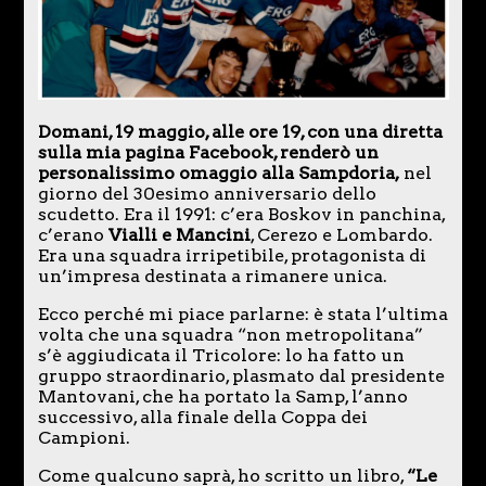
Domani, 19 maggio, alle ore 19, con una diretta
sulla mia pagina Facebook, renderò un
personalissimo omaggio alla Sampdoria,
nel
giorno del 30esimo anniversario dello
scudetto. Era il 1991: c’era Boskov in panchina,
c’erano
Vialli e Mancini
, Cerezo e Lombardo.
Era una squadra irripetibile, protagonista di
un’impresa destinata a rimanere unica.
Ecco perché mi piace parlarne: è stata l’ultima
volta che una squadra “non metropolitana”
s’è aggiudicata il Tricolore: lo ha fatto un
gruppo straordinario, plasmato dal presidente
Mantovani, che ha portato la Samp, l’anno
successivo, alla finale della Coppa dei
Campioni.
Come qualcuno saprà, ho scritto un libro,
“Le