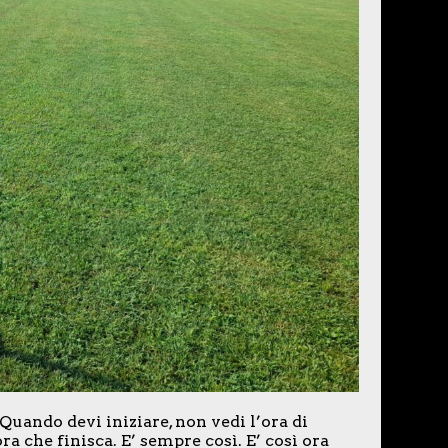
 Quando devi iniziare, non vedi l’ora di
ora che finisca. E’ sempre così. E’ così ora