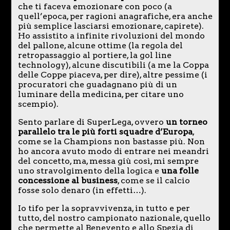
che ti faceva emozionare con poco (a
quell’epoca, per ragioni anagrafiche, era anche
più semplice lasciarsi emozionare, capirete).
Ho assistito a infinite rivoluzioni del mondo
del pallone, alcune ottime (la regola del
retropassaggio al portiere, la gol line
technology), alcune discutibili (a me la Coppa
delle Coppe piaceva, per dire), altre pessime (i
procuratori che guadagnano più di un
luminare della medicina, per citare uno
scempio).
Sento parlare di SuperLega, ovvero
un torneo
parallelo tra le più forti squadre d’Europa
,
come se la Champions non bastasse più. Non
ho ancora avuto modo di entrare nei meandri
del concetto, ma, messa giù così, mi sempre
uno stravolgimento della logica e
una folle
concessione al business
, come se il calcio
fosse solo denaro (in effetti…).
Io tifo per la sopravvivenza, in tutto e per
tutto, del nostro campionato nazionale, quello
che permette al Benevento e allo Spezia di