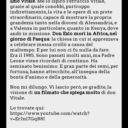
Ezio Vitale
. Me lo ispirò Ferruccio Vitale,
grazie al quale conobbi, purtroppo
indirettamente, la vita e le opere di un prete
straordinario, capace di mostrare la propria
grandezza tanto nella diocesi di Alessandria, e
a Valenza in particolare, quanto in Kenya, dove
andò in missione.
Don Ezio morì in Africa, nel
giorno di Pasqua
: la chiesa in cui si apprezzava
a celebrare messa crollò a causa del
maltempo. E per lui non ci fu nulla da fare.
Era il 1985. Sono passati molti anni, ma Padre
Leone viene ricordati di continuo. Ha
seminato benissimo. E gran parte dei semi, per
fortuna, hanno attecchito, all’insegna della
bontà d’animo e della generosità.
Non mi dilungo. Vi lascio però, se gradite, la
visione di
un filmato che spiega molto
di don
Vitale.
Lo trovate qui:
https://www.youtube.com/watch?
v=Er2nl7GqR8I