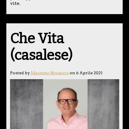
vite.
Che Vita
(casalese)
Posted by
Massimo Brusasco
on 6 Aprile 2021