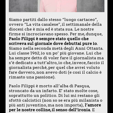
Siamo partiti dallo stesso “luogo cartaceo”,
ovvero “La vita casalese”, il settimanale della
diocesi che è mia ed è stata sua. Le nostre
firme si incrociavano spesso. Per me, dunque,
Paolo Filippi è sempre stato quello che
scriveva sul giornale dove debuttai pure io
.
Siamo nella seconda metà degli Anni Ottanta.
Lui classe 1962, io un po’ più giovane. Lui che
ha sempre detto di voler fare il giornalista ma
s’è dedicato a tutt’altro, io che, invece, faccio il
giornalista perché, per quel che avrei voluto
fare davvero, non avevo doti (e così il calcio è
rimasto una passione).
Paolo Filippi è morto all’alba di Pasqua,
stroncato da un infarto. E’ stato molte cose,
soprattutto un politico. Di lui mi restano gli
sfottò calcistici (non so se era più milanista o
più anti juventino, ma non importa),
l’amore
per le nostre colline, il senso dell’ironia
. E