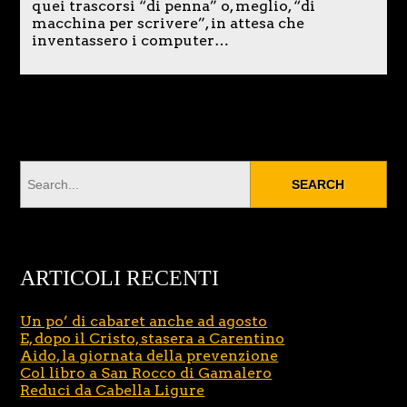
quei trascorsi “di penna” o, meglio, “di
macchina per scrivere”, in attesa che
inventassero i computer…
ARTICOLI RECENTI
Un po’ di cabaret anche ad agosto
E, dopo il Cristo, stasera a Carentino
Aido, la giornata della prevenzione
Col libro a San Rocco di Gamalero
Reduci da Cabella Ligure