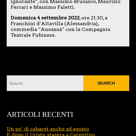
ignorante”, con Massimo Brusasco, Maurizio
Ferrari e Massimo Faletti.
Domenica 4 settembre 2022
, ore 21.30, a
Franchini d’Altavilla (Alessandria),
commedia “Ansansà” con la Compagnia
Teatrale Fubinese.
ARTICOLI RECENTI
Un po’ di cabaret anche ad agosto
E, dopo il Cristo, stasera a Carentino