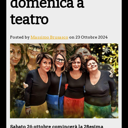
domenica a
teatro
Posted by
Massimo Brusasco
on 23 Ottobre 2024
Sabato 26 ottobre comincerà la 28esima