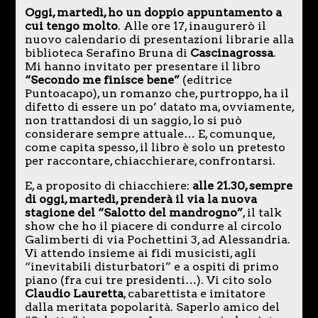
Oggi, martedì, ho un doppio appuntamento a
cui tengo molto
. Alle ore 17, inaugurerò il
nuovo calendario di presentazioni librarie alla
biblioteca Serafino Bruna di
Cascinagrossa
.
Mi hanno invitato per presentare il libro
“Secondo me finisce bene”
(editrice
Puntoacapo), un romanzo che, purtroppo, ha il
difetto di essere un po’ datato ma, ovviamente,
non trattandosi di un saggio, lo si può
considerare sempre attuale… E, comunque,
come capita spesso, il libro è solo un pretesto
per raccontare, chiacchierare, confrontarsi.
E, a proposito di chiacchiere:
alle 21.30, sempre
di oggi, martedì, prenderà il via la nuova
stagione del “Salotto del mandrogno”
, il talk
show che ho il piacere di condurre al circolo
Galimberti di via Pochettini 3, ad Alessandria.
Vi attendo insieme ai fidi musicisti, agli
“inevitabili disturbatori” e a ospiti di primo
piano (fra cui tre presidenti…). Vi cito solo
Claudio Lauretta
, cabarettista e imitatore
dalla meritata popolarità. Saperlo amico del