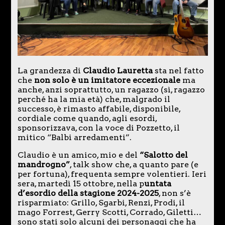
La grandezza di
Claudio Lauretta
sta nel fatto
che
non solo è un imitatore eccezionale
ma
anche, anzi soprattutto, un ragazzo (sì, ragazzo
perché ha la mia età) che, malgrado il
successo, è rimasto affabile, disponibile,
cordiale come quando, agli esordi,
sponsorizzava, con la voce di Pozzetto, il
mitico “Balbi arredamenti”.
Claudio è un amico, mio e del
“Salotto del
mandrogno”
, talk show che, a quanto pare (e
per fortuna), frequenta sempre volentieri. Ieri
sera, martedì 15 ottobre, nella p
untata
d’esordio della stagione 2024-2025
, non s’è
risparmiato: Grillo, Sgarbi, Renzi, Prodi, il
mago Forrest, Gerry Scotti, Corrado, Giletti…
sono stati solo alcuni dei personaggi che ha