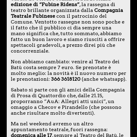
edizione di “Fubine Ridens”
, la rassegna di
teatro brillante organizzata dalla
Compagnia
Teatrale Fubinese
con il patrocinio del
Comune. Ventotto rassegne non sono poche e
il fatto che il pubblico ci dia sempre una
mano significa che, tutto sommato, abbiamo
fatto un buon lavoro e siamo riusciti a offrire
spettacoli gradevoli, a prezzo direi più che
concorrenziale.
Non abbiamo cambiato: venire al Teatro dei
Batù costa sempre 7 euro. Se prenotate è
molto meglio: la novità è il nuovo numero per
le prenotazioni:
366 3618120
(anche whatsapp).
Sabato si parte con gli amici della Compagnia
di Prosa di Quattordio che, dalle 21.15,
proporranno “AuA: Allegri atti unici”, un
omaggio a Checov e Pirandello (che possono
anche risultare molto divertenti).
Ma nel weekend avremo un altro
appuntamento teatrale, fuori rassegna:
domenica alle 17
, sempre al Teatro del Batù, le