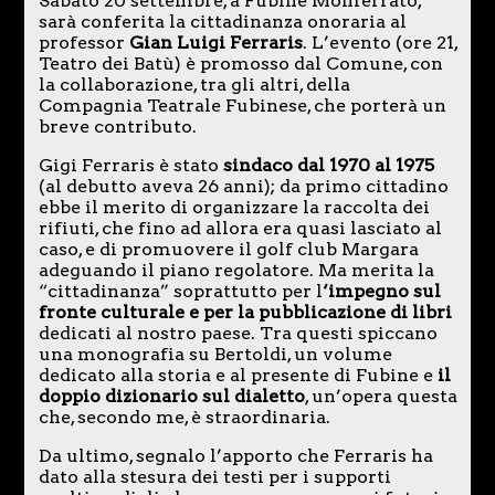
Sabato 20 settembre, a Fubine Monferrato,
sarà conferita la cittadinanza onoraria al
professor
Gian Luigi Ferraris
. L’evento (ore 21,
Teatro dei Batù) è promosso dal Comune, con
la collaborazione, tra gli altri, della
Compagnia Teatrale Fubinese, che porterà un
breve contributo.
Gigi Ferraris è stato
sindaco dal 1970 al 1975
(al debutto aveva 26 anni); da primo cittadino
ebbe il merito di organizzare la raccolta dei
rifiuti, che fino ad allora era quasi lasciato al
caso, e di promuovere il golf club Margara
adeguando il piano regolatore. Ma merita la
“cittadinanza” soprattutto per l
‘impegno sul
fronte culturale e per la pubblicazione di libri
dedicati al nostro paese. Tra questi spiccano
una monografia su Bertoldi, un volume
dedicato alla storia e al presente di Fubine e
il
doppio dizionario sul dialetto
, un’opera questa
che, secondo me, è straordinaria.
Da ultimo, segnalo l’apporto che Ferraris ha
dato alla stesura dei testi per i supporti