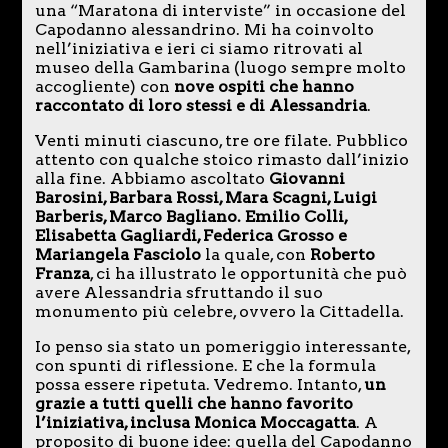
una “Maratona di interviste” in occasione del
Capodanno alessandrino. Mi ha coinvolto
nell’iniziativa e ieri ci siamo ritrovati al
museo della Gambarina (luogo sempre molto
accogliente) con
nove ospiti che hanno
raccontato di loro stessi e di Alessandria
.
Venti minuti ciascuno, tre ore filate. Pubblico
attento con qualche stoico rimasto dall’inizio
alla fine. Abbiamo ascoltato
Giovanni
Barosini, Barbara Rossi, Mara Scagni, Luigi
Barberis, Marco Bagliano. Emilio Colli,
Elisabetta Gagliardi, Federica Grosso e
Mariangela Fasciolo
la quale, con
Roberto
Franza
, ci ha illustrato le opportunità che può
avere Alessandria sfruttando il suo
monumento più celebre, ovvero la Cittadella.
Io penso sia stato un pomeriggio interessante,
con spunti di riflessione. E che la formula
possa essere ripetuta. Vedremo. Intanto,
un
grazie a tutti quelli che hanno favorito
l’iniziativa, inclusa Monica Moccagatta
. A
proposito di buone idee: quella del Capodanno