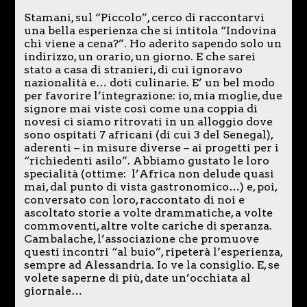
Stamani, sul “Piccolo”, cerco di raccontarvi
una bella esperienza che si intitola “Indovina
chi viene a cena?”. Ho aderito sapendo solo un
indirizzo, un orario, un giorno. E che sarei
stato a casa di stranieri, di cui ignoravo
nazionalità e… doti culinarie. E’ un bel modo
per favorire l’integrazione: io, mia moglie, due
signore mai viste così come una coppia di
novesi ci siamo ritrovati in un alloggio dove
sono ospitati 7 africani (di cui 3 del Senegal),
aderenti – in misure diverse – ai progetti per i
“richiedenti asilo”. Abbiamo gustato le loro
specialità (ottime: l’Africa non delude quasi
mai, dal punto di vista gastronomico…) e, poi,
conversato con loro, raccontato di noi e
ascoltato storie a volte drammatiche, a volte
commoventi, altre volte cariche di speranza.
Cambalache, l’associazione che promuove
questi incontri “al buio”, ripeterà l’esperienza,
sempre ad Alessandria. Io ve la consiglio. E, se
volete saperne di più, date un’occhiata al
giornale…