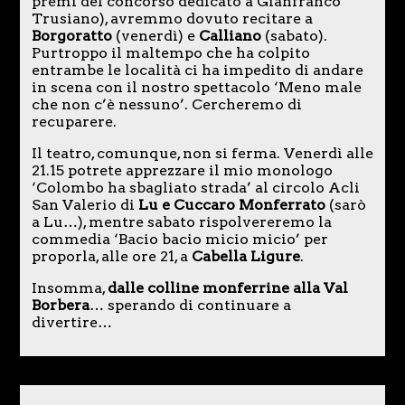
premi del concorso dedicato a Gianfranco
Trusiano), avremmo dovuto recitare a
Borgoratto
(venerdì) e
Calliano
(sabato).
Purtroppo il maltempo che ha colpito
entrambe le località ci ha impedito di andare
in scena con il nostro spettacolo ‘Meno male
che non c’è nessuno’. Cercheremo di
recuparere.
Il teatro, comunque, non si ferma. Venerdì alle
21.15 potrete apprezzare il mio monologo
‘Colombo ha sbagliato strada’ al circolo Acli
San Valerio di
Lu e Cuccaro Monferrato
(sarò
a Lu…), mentre sabato rispolvereremo la
commedia ‘Bacio bacio micio micio’ per
proporla, alle ore 21, a
Cabella Ligure
.
Insomma,
dalle colline monferrine alla Val
Borbera
… sperando di continuare a
divertire…