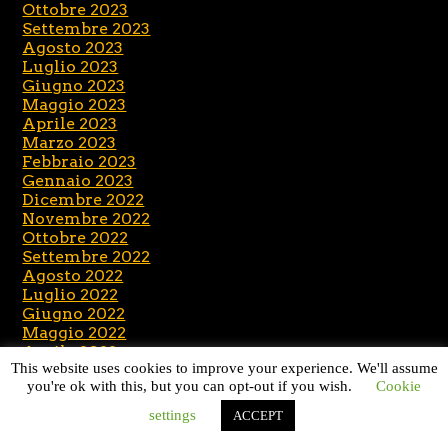
Ottobre 2023
Settembre 2023
Agosto 2023
Luglio 2023
Giugno 2023
Maggio 2023
Aprile 2023
Marzo 2023
Febbraio 2023
Gennaio 2023
Dicembre 2022
Novembre 2022
Ottobre 2022
Settembre 2022
Agosto 2022
Luglio 2022
Giugno 2022
Maggio 2022
Aprile 2022
This website uses cookies to improve your experience. We'll assume
Marzo 2022
you're ok with this, but you can opt-out if you wish.
Cookie
Febbraio 2022
Gennaio 2022
settings
ACCEPT
Dicembre 2021
Novembre 2021