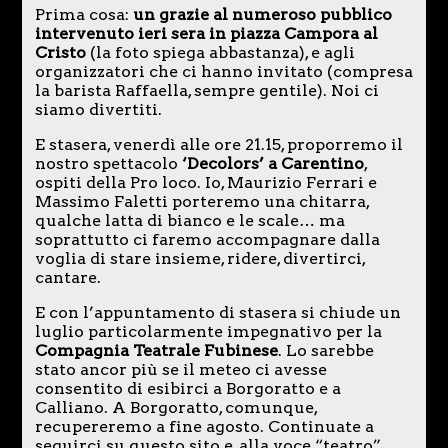
Prima cosa:
un grazie al numeroso pubblico
intervenuto ieri sera in piazza Campora al
Cristo
(la foto spiega abbastanza), e agli
organizzatori che ci hanno invitato (compresa
la barista Raffaella, sempre gentile). Noi ci
siamo divertiti.
E stasera, venerdì alle ore 21.15, proporremo il
nostro spettacolo
‘Decolors’ a Carentino
,
ospiti della Pro loco. Io, Maurizio Ferrari e
Massimo Faletti porteremo una chitarra,
qualche latta di bianco e le scale… ma
soprattutto ci faremo accompagnare dalla
voglia di stare insieme, ridere, divertirci,
cantare.
E con l’appuntamento di stasera si chiude un
luglio particolarmente impegnativo per la
Compagnia Teatrale Fubinese
. Lo sarebbe
stato ancor più se il meteo ci avesse
consentito di esibirci a Borgoratto e a
Calliano. A Borgoratto, comunque,
recupereremo a fine agosto. Continuate a
seguirci su questo sito e, alla voce “teatro”,