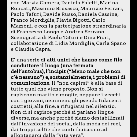
con Marzia Camera, Daniela Faletti, Marina
Roncati, Massimo Brusasco, Maurizio Ferrari,
Paolo Tafuri, Davide Russo, Daniela Cassina,
Franco Mordiglia, Flavia Bigotti, Carlo
Mazzoni. e con la partecipazione straordinaria
di Francesco Longo e Andrea Serrano.
Scenografia di Paolo Tafuri e Dina Fiori,
collaborazione di Lidia Mordiglia, Carla Spano
e Claudia Capra.
E’ una serie di
atti unici che hanno come filo
conduttore il luogo (una fermata
dell’autobus), l’incipit (“Meno male che non
c’è nessuno”) e, sostanzialmente, i problemi di
comunicazione
. Il “non capirsi” è alla base di
tutto quel che viene proposto. Non si
capiscono marito e moglie, neppure i vecchi
con i giovani, nemmeno gli pseudo fidanzati
costretti, alla fine, a rifugiarsi nel silenzio.
Non ci si capisce perché si parlano lingue
diverse, ma anche perché siamo destabilizzati
dall’invasione dei social, dalla moda dei reel,
dai troppi selfie che contribuiscono ad
allontanarci dalla “vita vera”.