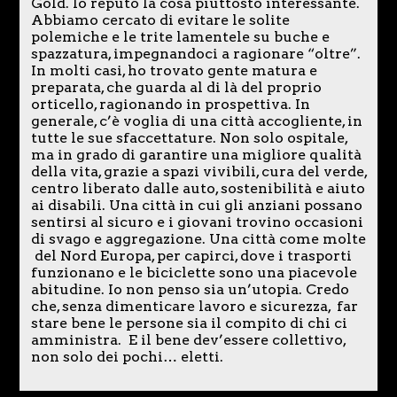
Gold. Io reputo la cosa piuttosto interessante.
Abbiamo cercato di evitare le solite
polemiche e le trite lamentele su buche e
spazzatura, impegnandoci a ragionare “oltre”.
In molti casi, ho trovato gente matura e
preparata, che guarda al di là del proprio
orticello, ragionando in prospettiva. In
generale, c’è voglia di una città accogliente, in
tutte le sue sfaccettature. Non solo ospitale,
ma in grado di garantire una migliore qualità
della vita, grazie a spazi vivibili, cura del verde,
centro liberato dalle auto, sostenibilità e aiuto
ai disabili. Una città in cui gli anziani possano
sentirsi al sicuro e i giovani trovino occasioni
di svago e aggregazione. Una città come molte
del Nord Europa, per capirci, dove i trasporti
funzionano e le biciclette sono una piacevole
abitudine. Io non penso sia un’utopia. Credo
che, senza dimenticare lavoro e sicurezza, far
stare bene le persone sia il compito di chi ci
amministra. E il bene dev’essere collettivo,
non solo dei pochi… eletti.