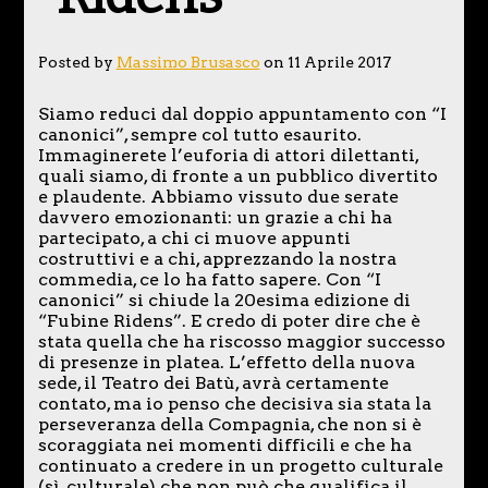
Posted by
Massimo Brusasco
on 11 Aprile 2017
Siamo reduci dal doppio appuntamento con “I
canonici”, sempre col tutto esaurito.
Immaginerete l’euforia di attori dilettanti,
quali siamo, di fronte a un pubblico divertito
e plaudente. Abbiamo vissuto due serate
davvero emozionanti: un grazie a chi ha
partecipato, a chi ci muove appunti
costruttivi e a chi, apprezzando la nostra
commedia, ce lo ha fatto sapere. Con “I
canonici” si chiude la 20esima edizione di
“Fubine Ridens”. E credo di poter dire che è
stata quella che ha riscosso maggior successo
di presenze in platea. L’effetto della nuova
sede, il Teatro dei Batù, avrà certamente
contato, ma io penso che decisiva sia stata la
perseveranza della Compagnia, che non si è
scoraggiata nei momenti difficili e che ha
continuato a credere in un progetto culturale
(sì, culturale) che non può che qualifica il