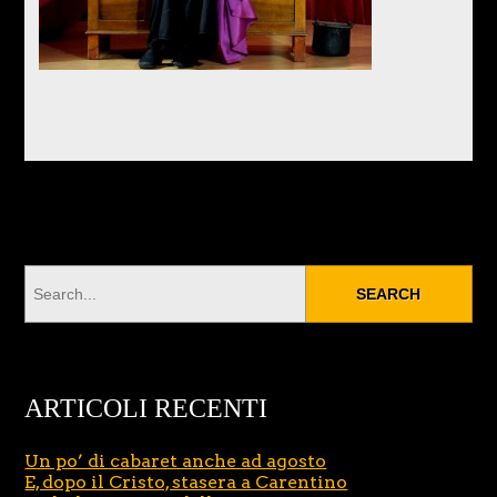
ARTICOLI RECENTI
Un po’ di cabaret anche ad agosto
E, dopo il Cristo, stasera a Carentino