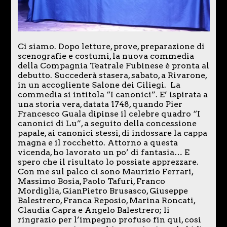
Ci siamo. Dopo letture, prove, preparazione di
scenografie e costumi, la nuova commedia
della Compagnia Teatrale Fubinese è pronta al
debutto. Succederà stasera, sabato, a Rivarone,
in un accogliente Salone dei Ciliegi. La
commedia si intitola “I canonici”. E’ ispirata a
una storia vera, datata 1748, quando Pier
Francesco Guala dipinse il celebre quadro “I
canonici di Lu”, a seguito della concessione
papale, ai canonici stessi, di indossare la cappa
magna e il rocchetto. Attorno a questa
vicenda, ho lavorato un po’ di fantasia… E
spero che il risultato lo possiate apprezzare.
Con me sul palco ci sono Maurizio Ferrari,
Massimo Bosia, Paolo Tafuri, Franco
Mordiglia, GianPietro Brusasco, Giuseppe
Balestrero, Franca Reposio, Marina Roncati,
Claudia Capra e Angelo Balestrero; li
ringrazio per l’impegno profuso fin qui, così