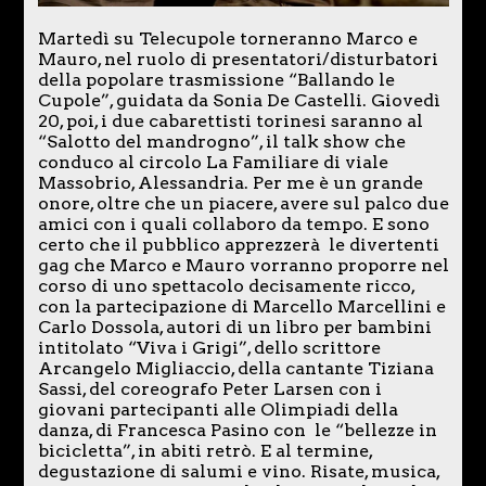
Martedì su Telecupole torneranno Marco e
Mauro, nel ruolo di presentatori/disturbatori
della popolare trasmissione “Ballando le
Cupole”, guidata da Sonia De Castelli. Giovedì
20, poi, i due cabarettisti torinesi saranno al
“Salotto del mandrogno”, il talk show che
conduco al circolo La Familiare di viale
Massobrio, Alessandria. Per me è un grande
onore, oltre che un piacere, avere sul palco due
amici con i quali collaboro da tempo. E sono
certo che il pubblico apprezzerà le divertenti
gag che Marco e Mauro vorranno proporre nel
corso di uno spettacolo decisamente ricco,
con la partecipazione di Marcello Marcellini e
Carlo Dossola, autori di un libro per bambini
intitolato “Viva i Grigi”, dello scrittore
Arcangelo Migliaccio, della cantante Tiziana
Sassi, del coreografo Peter Larsen con i
giovani partecipanti alle Olimpiadi della
danza, di Francesca Pasino con le “bellezze in
bicicletta”, in abiti retrò. E al termine,
degustazione di salumi e vino. Risate, musica,