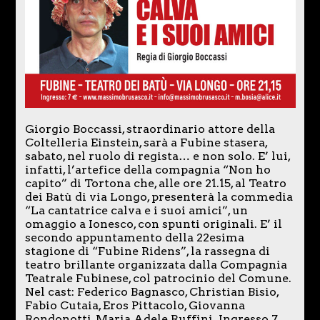
Giorgio Boccassi, straordinario attore della
Coltelleria Einstein, sarà a Fubine stasera,
sabato, nel ruolo di regista… e non solo. E’ lui,
infatti, l’artefice della compagnia “Non ho
capito” di Tortona che, alle ore 21.15, al Teatro
dei Batù di via Longo, presenterà la commedia
“La cantatrice calva e i suoi amici”, un
omaggio a Ionesco, con spunti originali. E’ il
secondo appuntamento della 22esima
stagione di “Fubine Ridens”, la rassegna di
teatro brillante organizzata dalla Compagnia
Teatrale Fubinese, col patrocinio del Comune.
Nel cast: Federico Bagnasco, Christian Bisio,
Fabio Cutaia, Eros Pittacolo, Giovanna
Rondonotti, Maria Adele Ruffini. Ingresso 7