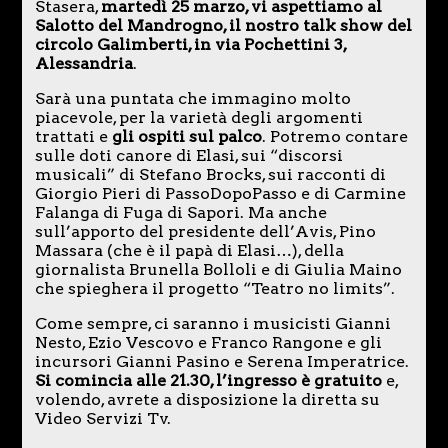
Stasera,
martedì 25 marzo, vi aspettiamo al
Salotto del Mandrogno, il nostro talk show del
circolo Galimberti, in via Pochettini 3,
Alessandria
.
Sarà una puntata che immagino molto
piacevole, per la varietà degli argomenti
trattati e
gli ospiti sul palco
. Potremo contare
sulle doti canore di Elasi, sui “discorsi
musicali” di Stefano Brocks, sui racconti di
Giorgio Pieri di PassoDopoPasso e di Carmine
Falanga di Fuga di Sapori. Ma anche
sull’apporto del presidente dell’Avis, Pino
Massara (che è il papà di Elasi…), della
giornalista Brunella Bolloli e di Giulia Maino
che spieghera il progetto “Teatro no limits”.
Come sempre, ci saranno i musicisti Gianni
Nesto, Ezio Vescovo e Franco Rangone e gli
incursori Gianni Pasino e Serena Imperatrice.
Si comincia alle 21.30, l’ingresso è gratuito
e,
volendo, avrete a disposizione la diretta su
Video Servizi Tv.