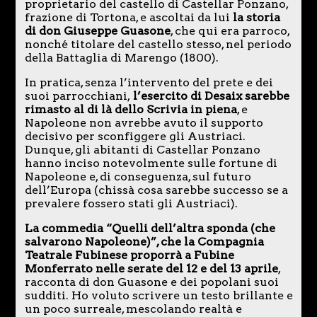
proprietario del castello di Castellar Ponzano,
frazione di Tortona, e ascoltai da lui
la storia
di don Giuseppe Guasone
, che qui era parroco,
nonché titolare del castello stesso, nel periodo
della Battaglia di Marengo (1800).
In pratica, senza l’intervento del prete e dei
suoi parrocchiani,
l’esercito di Desaix sarebbe
rimasto al di là dello Scrivia in piena
, e
Napoleone non avrebbe avuto il supporto
decisivo per sconfiggere gli Austriaci.
Dunque, gli abitanti di Castellar Ponzano
hanno inciso notevolmente sulle fortune di
Napoleone e, di conseguenza, sul futuro
dell’Europa (chissà cosa sarebbe successo se a
prevalere fossero stati gli Austriaci).
La commedia
“Quelli dell’altra sponda (che
salvarono Napoleone)”, che la Compagnia
Teatrale Fubinese proporrà a Fubine
Monferrato nelle serate del 12 e del 13 aprile
,
racconta di don Guasone e dei popolani suoi
sudditi. Ho voluto scrivere un testo brillante e
un poco surreale, mescolando realtà e