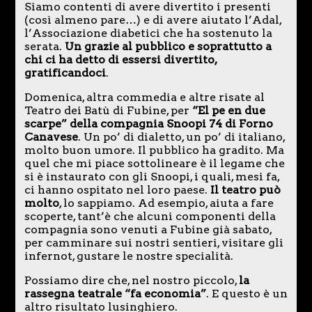
Siamo contenti di avere divertito i presenti
(così almeno pare…) e di avere aiutato l’Adal,
l’Associazione diabetici che ha sostenuto la
serata.
Un grazie al pubblico e soprattutto a
chi ci ha detto di essersi divertito,
gratificandoci
.
Domenica, altra commedia e altre risate al
Teatro dei Batù di Fubine, per
“El pe en due
scarpe” della compagnia Snoopi 74 di Forno
Canavese
. Un po’ di dialetto, un po’ di italiano,
molto buon umore. Il pubblico ha gradito. Ma
quel che mi piace sottolineare è il legame che
si è instaurato con gli Snoopi, i quali, mesi fa,
ci hanno ospitato nel loro paese.
Il teatro può
molto
, lo sappiamo. Ad esempio, aiuta a fare
scoperte, tant’è che alcuni componenti della
compagnia sono venuti a Fubine già sabato,
per camminare sui nostri sentieri, visitare gli
infernot, gustare le nostre specialità.
Possiamo dire che, nel nostro piccolo,
la
rassegna teatrale “fa economia”
. E questo è un
altro risultato lusinghiero.