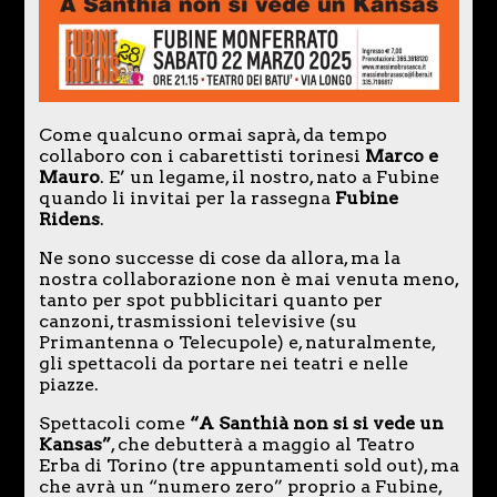
Come qualcuno ormai saprà, da tempo
collaboro con i cabarettisti torinesi
Marco e
Mauro
. E’ un legame, il nostro, nato a Fubine
quando li invitai per la rassegna
Fubine
Ridens
.
Ne sono successe di cose da allora, ma la
nostra collaborazione non è mai venuta meno,
tanto per spot pubblicitari quanto per
canzoni, trasmissioni televisive (su
Primantenna o Telecupole) e, naturalmente,
gli spettacoli da portare nei teatri e nelle
piazze.
Spettacoli come
“A Santhià non si si vede un
Kansas”
, che debutterà a maggio al Teatro
Erba di Torino (tre appuntamenti sold out), ma
che avrà un “numero zero” proprio a Fubine,