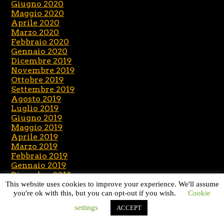
Giugno 2020
Maggio 2020
Aprile 2020
Marzo 2020
Febbraio 2020
Gennaio 2020
Dicembre 2019
Novembre 2019
Ottobre 2019
Settembre 2019
Agosto 2019
Luglio 2019
Giugno 2019
Maggio 2019
Aprile 2019
Marzo 2019
Febbraio 2019
Gennaio 2019
Dicembre 2018
Novembre 2018
This website uses cookies to improve your experience. We'll assume
Ottobre 2018
you're ok with this, but you can opt-out if you wish.
Cookie
Settembre 2018
settings
ACCEPT
Agosto 2018
Luglio 2018