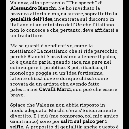
Valenza, allo spettacolo “The speech” di
Alessandro Bianchi
. Ne ho invidiato la
bravura attoriale ma, da autore, soprattutto la
genialità dell’idea
, incentrata sul discorso in
italiano di un ministro dell’Ue che l’italiano
non lo conosce e che, pertanto, deve affidarsi a
un traduttore.
Ma se questi è vendicativo, come la
mettiamo? La mettiamo che si ride parecchio,
perché Bianchi è bravissimo a tenere il palco,
lo è quando parla, quando tace, ma pure nel
coinvolgere il pubblico. E poi, ribadisco, il
monologo poggia su un’idea fortissima,
latente chissà dove e dunque chissà come
scovata da un artista che, avendo fatto
palestra nei
Cavalli Marci
, non può che essere
bravo.
Spiace che Valenza non abbia risposto in
modo adeguato. Ma chi c’era s’è sicuramente
divertito. E i più (me compreso, col mio amico
Gianfranco) sono poi
saliti sul palco per i
selfie
. A proposito di genialità: anche questo è