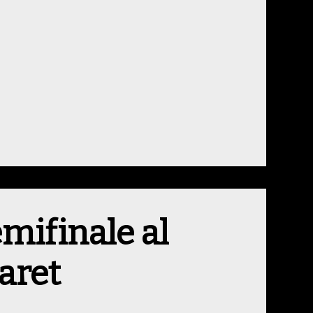
emifinale al
baret