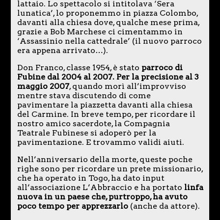
lattaio. Lo spettacolo si intitolava ‘Sera
lunatica’, lo proponemmo in piazza Colombo,
davanti alla chiesa dove, qualche mese prima,
grazie a Bob Marchese ci cimentammo in
‘Assassinio nella cattedrale’ (il nuovo parroco
era appena arrivato…).
Don Franco, classe 1954, è stato
parroco di
Fubine dal 2004 al 2007. Per la precisione al 3
maggio 2007
, quando morì all’improvviso
mentre stava discutendo di come
pavimentare la piazzetta davanti alla chiesa
del Carmine. In breve tempo, per ricordare il
nostro amico sacerdote, la Compagnia
Teatrale Fubinese si adoperò per la
pavimentazione. E trovammo validi aiuti.
Nell’anniversario della morte, queste poche
righe sono per ricordare un prete missionario,
che ha operato in Togo, ha dato input
all’associazione L’Abbraccio e ha portato
linfa
nuova in un paese
che, purtroppo, ha avuto
poco tempo per apprezzarlo
(anche da attore).