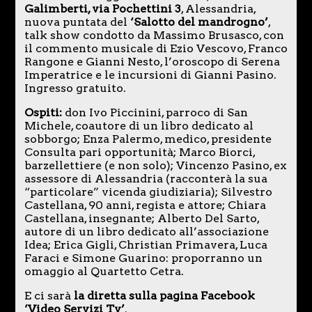
Galimberti, via Pochettini 3
, Alessandria,
nuova puntata del
‘Salotto del mandrogno’
,
talk show condotto da Massimo Brusasco, con
il commento musicale di Ezio Vescovo, Franco
Rangone e Gianni Nesto, l’oroscopo di Serena
Imperatrice e le incursioni di Gianni Pasino.
Ingresso gratuito.
Ospiti:
don Ivo Piccinini, parroco di San
Michele, coautore di un libro dedicato al
sobborgo; Enza Palermo, medico, presidente
Consulta pari opportunità; Marco Biorci,
barzellettiere (e non solo); Vincenzo Pasino, ex
assessore di Alessandria (racconterà la sua
“particolare” vicenda giudiziaria); Silvestro
Castellana, 90 anni, regista e attore; Chiara
Castellana, insegnante; Alberto Del Sarto,
autore di un libro dedicato all’associazione
Idea; Erica Gigli, Christian Primavera, Luca
Faraci e Simone Guarino: proporranno un
omaggio al Quartetto Cetra.
E ci sarà
la diretta sulla pagina Facebook
‘Video Servizi Tv’
.