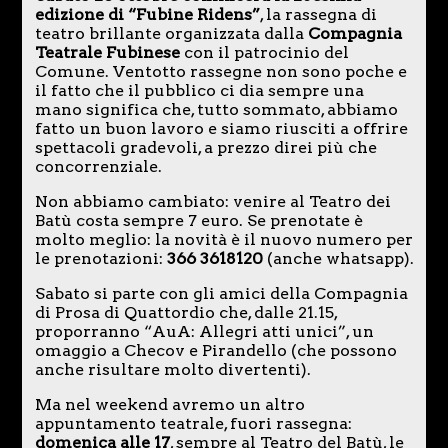
edizione di “Fubine Ridens”
, la rassegna di
teatro brillante organizzata dalla
Compagnia
Teatrale Fubinese
con il patrocinio del
Comune. Ventotto rassegne non sono poche e
il fatto che il pubblico ci dia sempre una
mano significa che, tutto sommato, abbiamo
fatto un buon lavoro e siamo riusciti a offrire
spettacoli gradevoli, a prezzo direi più che
concorrenziale.
Non abbiamo cambiato: venire al Teatro dei
Batù costa sempre 7 euro. Se prenotate è
molto meglio: la novità è il nuovo numero per
le prenotazioni:
366 3618120
(anche whatsapp).
Sabato si parte con gli amici della Compagnia
di Prosa di Quattordio che, dalle 21.15,
proporranno “AuA: Allegri atti unici”, un
omaggio a Checov e Pirandello (che possono
anche risultare molto divertenti).
Ma nel weekend avremo un altro
appuntamento teatrale, fuori rassegna:
domenica alle 17
, sempre al Teatro del Batù, le