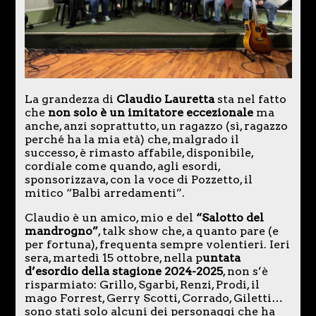
La grandezza di
Claudio Lauretta
sta nel fatto
che
non solo è un imitatore eccezionale
ma
anche, anzi soprattutto, un ragazzo (sì, ragazzo
perché ha la mia età) che, malgrado il
successo, è rimasto affabile, disponibile,
cordiale come quando, agli esordi,
sponsorizzava, con la voce di Pozzetto, il
mitico “Balbi arredamenti”.
Claudio è un amico, mio e del
“Salotto del
mandrogno”
, talk show che, a quanto pare (e
per fortuna), frequenta sempre volentieri. Ieri
sera, martedì 15 ottobre, nella p
untata
d’esordio della stagione 2024-2025
, non s’è
risparmiato: Grillo, Sgarbi, Renzi, Prodi, il
mago Forrest, Gerry Scotti, Corrado, Giletti…
sono stati solo alcuni dei personaggi che ha