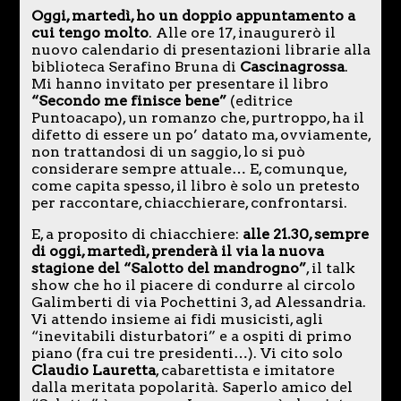
Oggi, martedì, ho un doppio appuntamento a
cui tengo molto
. Alle ore 17, inaugurerò il
nuovo calendario di presentazioni librarie alla
biblioteca Serafino Bruna di
Cascinagrossa
.
Mi hanno invitato per presentare il libro
“Secondo me finisce bene”
(editrice
Puntoacapo), un romanzo che, purtroppo, ha il
difetto di essere un po’ datato ma, ovviamente,
non trattandosi di un saggio, lo si può
considerare sempre attuale… E, comunque,
come capita spesso, il libro è solo un pretesto
per raccontare, chiacchierare, confrontarsi.
E, a proposito di chiacchiere:
alle 21.30, sempre
di oggi, martedì, prenderà il via la nuova
stagione del “Salotto del mandrogno”
, il talk
show che ho il piacere di condurre al circolo
Galimberti di via Pochettini 3, ad Alessandria.
Vi attendo insieme ai fidi musicisti, agli
“inevitabili disturbatori” e a ospiti di primo
piano (fra cui tre presidenti…). Vi cito solo
Claudio Lauretta
, cabarettista e imitatore
dalla meritata popolarità. Saperlo amico del