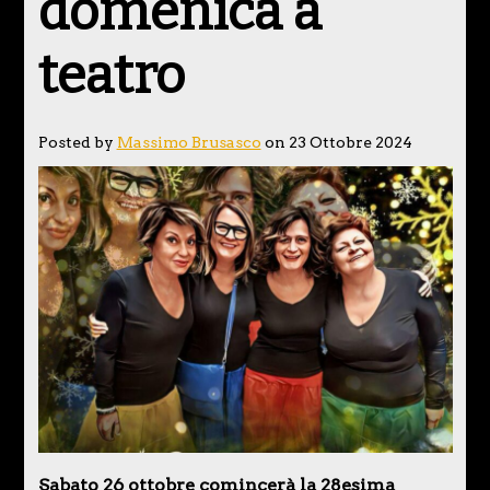
domenica a
teatro
Posted by
Massimo Brusasco
on 23 Ottobre 2024
Sabato 26 ottobre comincerà la 28esima