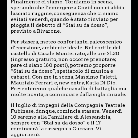
Finalmente ci siamo. Torniamo in scena,
sperando che l’emergenza Covid non ci abbia
lasciato ruggine, conseguenza che ci siamo
evitati venerdì, quando è stato rinviato per
pioggia il debutto di “Stai su da dosso”,
previsto a Rivarone.
Per stasera, meteo confortante, palcoscenico
d’eccezione, ambiente ideale. Nel cortile del
castello di Casale Monferrato, alle ore 21.30
(ingresso gratuito, non occorre prenotare;
pare ci siano 180 posti), potremo proporre
“Stai su da dosso”, spettacolo di musica e
cabaret. Con me in scena, Massimo Faletti,
Maurizio Ferrari e, new entry, Katia Di Dio.
Presenteremo qualche cavallo di battaglia ma
molte novità, a cominciare dalla sigla iniziale.
Il luglio di impegni della Compagnia Teatrale
Fubinese, dunque, comincia stasera. Venerdì
10 saremo alla Familiare di Alessandria,
sempre con “Stai su da dosso” e il 17
comincerà la rassegna a Cuccaro. Vi
aggiornerò.