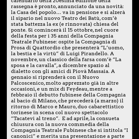
calendario della 20esima edizione della
rassegna è pronto, annunciato da una novità:
la Casa del popolo… va in pensione e si alzerà
il sipario nel nuovo Teatro dei Batù, com’è
stata battezza la ex (e rinnovata) chiesa del
ponte. Si comincerà il 15 ottobre, nel cuore
della festa per i 35 anni della Compagnia
Teatrale Fubinese: ospite la Compagnia di
Prosa di Quattordio che presenterà “L’uomo,
la bestia e la virtù” di Luigi Pirandello. A
novembre, un classico della farsa com’è “La
sposa e la cavalla”, a dicembre spazio al
dialetto con gli amici di Piovà Massaia. A
gennaio si riprenderà con il Nuovo
Palcoscenico, molto apprezzato già in altre
occasioni, e un mix di Feydeau, mentre a
febbraio il debutto fubinese della Compagnia
al bacio di Milano, che precederà (a marzo) il
ritorno di Marco e Mauro, duo cabarettistico
torinese in scena col nuovo spettacolo
“Tacatevi al treno”. E ad aprile, la consueta
chiusura con la nuova commedia della
Compagnia Teatrale Fubinese che si intitola “I
canonici” e merita una presentazione a parte