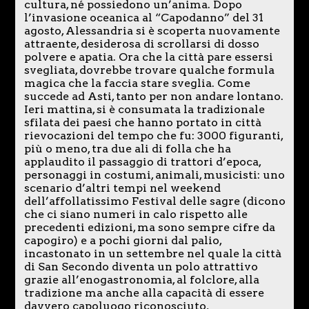
cultura, né possiedono un’anima. Dopo
l’invasione oceanica al “Capodanno” del 31
agosto, Alessandria si è scoperta nuovamente
attraente, desiderosa di scrollarsi di dosso
polvere e apatia. Ora che la città pare essersi
svegliata, dovrebbe trovare qualche formula
magica che la faccia stare sveglia. Come
succede ad Asti, tanto per non andare lontano.
Ieri mattina, si è consumata la tradizionale
sfilata dei paesi che hanno portato in città
rievocazioni del tempo che fu: 3000 figuranti,
più o meno, tra due ali di folla che ha
applaudito il passaggio di trattori d’epoca,
personaggi in costumi, animali, musicisti: uno
scenario d’altri tempi nel weekend
dell’affollatissimo Festival delle sagre (dicono
che ci siano numeri in calo rispetto alle
precedenti edizioni, ma sono sempre cifre da
capogiro) e a pochi giorni dal palio,
incastonato in un settembre nel quale la città
di San Secondo diventa un polo attrattivo
grazie all’enogastronomia, al folclore, alla
tradizione ma anche alla capacità di essere
davvero capoluogo riconosciuto,