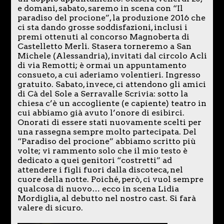
e domani, sabato, saremo in scena con “Il
paradiso del procione”, la produzione 2016 che
ci sta dando grosse soddisfazioni, inclusi i
premi ottenuti al concorso Magnoberta di
Castelletto Merli. Stasera torneremo a San
Michele (Alessandria), invitati dal circolo Acli
di via Remotti; è ormai un appuntamento
consueto, a cui aderiamo volentieri. Ingresso
gratuito. Sabato, invece, ci attendono gli amici
di Cà del Sole a Serravalle Scrivia: sotto la
chiesa c’è un accogliente (e capiente) teatro in
cui abbiamo già avuto l’onore di esibirci.
Onorati di essere stati nuovamente scelti per
una rassegna sempre molto partecipata. Del
“Paradiso del procione” abbiamo scritto più
volte; vi rammento solo che il mio testo è
dedicato a quei genitori “costretti” ad
attendere i figli fuori dalla discoteca, nel
cuore della notte. Poiché, però, ci vuol sempre
qualcosa di nuovo… ecco in scena Lidia
Mordiglia, al debutto nel nostro cast. Si farà
valere di sicuro.