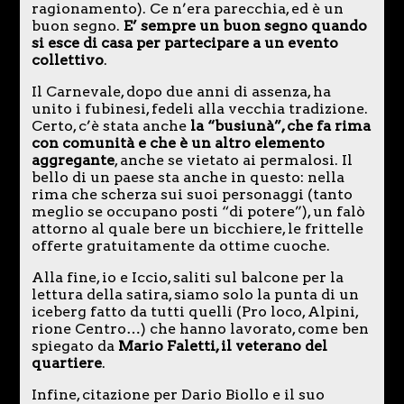
ragionamento). Ce n’era parecchia, ed è un
buon segno.
E’ sempre un buon segno quando
si esce di casa per partecipare a un evento
collettivo
.
Il Carnevale, dopo due anni di assenza, ha
unito i fubinesi, fedeli alla vecchia tradizione.
Certo, c’è stata anche
la “busiunà”, che fa rima
con comunità e che è un altro elemento
aggregante
, anche se vietato ai permalosi. Il
bello di un paese sta anche in questo: nella
rima che scherza sui suoi personaggi (tanto
meglio se occupano posti “di potere”), un falò
attorno al quale bere un bicchiere, le frittelle
offerte gratuitamente da ottime cuoche.
Alla fine, io e Iccio, saliti sul balcone per la
lettura della satira, siamo solo la punta di un
iceberg fatto da tutti quelli (Pro loco, Alpini,
rione Centro…) che hanno lavorato, come ben
spiegato da
Mario Faletti, il veterano del
quartiere
.
Infine, citazione per Dario Biollo e il suo