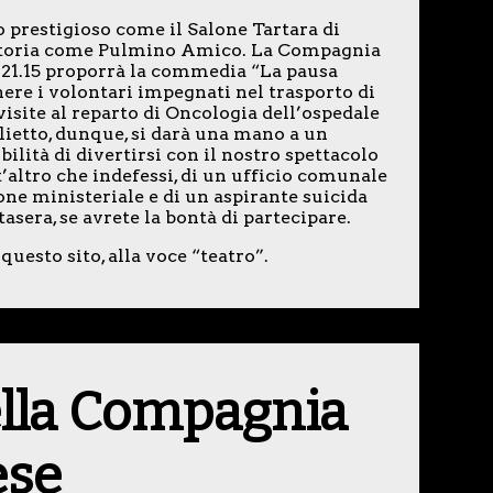
io prestigioso come il Salone Tartara di
eritoria come Pulmino Amico. La Compagnia
re 21.15 proporrà la commedia “La pausa
nere i volontari impegnati nel trasporto di
 visite al reparto di Oncologia dell’ospedale
glietto, dunque, si darà una mano a un
ilità di divertirsi con il nostro spettacolo
t’altro che indefessi, di un ufficio comunale
ione ministeriale e di un aspirante suicida
asera, se avrete la bontà di partecipare.
questo sito, alla voce “teatro”.
della Compagnia
ese