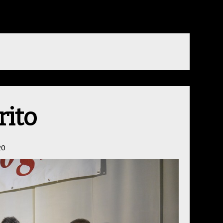
rito
20