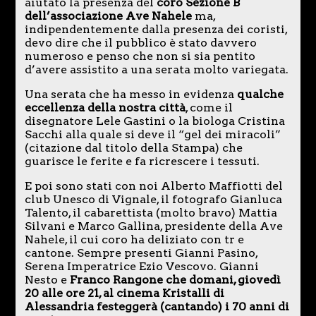
aiutato la presenza del
coro Sezione B
dell’associazione Ave Nahele
ma,
indipendentemente dalla presenza dei coristi,
devo dire che il pubblico è stato davvero
numeroso e penso che non si sia pentito
d’avere assistito a una serata molto variegata.
Una serata che ha messo in evidenza
qualche
eccellenza della nostra città
, come il
disegnatore Lele Gastini o la biologa Cristina
Sacchi alla quale si deve il “gel dei miracoli”
(citazione dal titolo della Stampa) che
guarisce le ferite e fa ricrescere i tessuti.
E poi sono stati con noi Alberto Maffiotti del
club Unesco di Vignale, il fotografo Gianluca
Talento, il cabarettista (molto bravo) Mattia
Silvani e Marco Gallina, presidente della Ave
Nahele, il cui coro ha deliziato con tr e
cantone. Sempre presenti Gianni Pasino,
Serena Imperatrice Ezio Vescovo. Gianni
Nesto e
Franco Rangone che domani, giovedì
20 alle ore 21, al cinema Kristalli di
Alessandria festeggerà (cantando) i 70 anni di