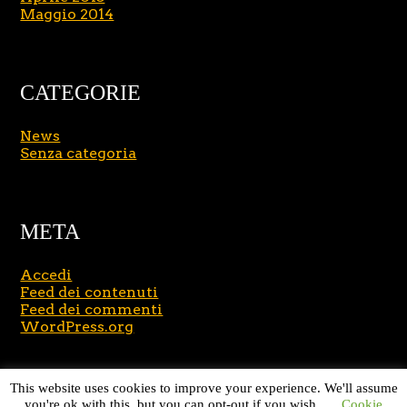
Maggio 2014
CATEGORIE
News
Senza categoria
META
Accedi
Feed dei contenuti
Feed dei commenti
WordPress.org
Copyright © 2026
Massimo Brusasco
. All Rights
This website uses cookies to improve your experience. We'll assume
Reserved.
Journal Lite by Slocum Studio
you're ok with this, but you can opt-out if you wish.
Cookie