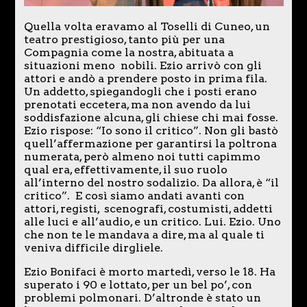
Quella volta eravamo al Toselli di Cuneo, un
teatro prestigioso, tanto più per una
Compagnia come la nostra, abituata a
situazioni meno nobili. Ezio arrivò con gli
attori e andò a prendere posto in prima fila.
Un addetto, spiegandogli che i posti erano
prenotati eccetera, ma non avendo da lui
soddisfazione alcuna, gli chiese chi mai fosse.
Ezio rispose: “Io sono il critico”. Non gli bastò
quell’affermazione per garantirsi la poltrona
numerata, però almeno noi tutti capimmo
qual era, effettivamente, il suo ruolo
all’interno del nostro sodalizio. Da allora, è “il
critico”. E così siamo andati avanti con
attori, registi, scenografi, costumisti, addetti
alle luci e all’audio, e un critico. Lui. Ezio. Uno
che non te le mandava a dire, ma al quale ti
veniva difficile dirgliele.
Ezio Bonifaci è morto martedì, verso le 18. Ha
superato i 90 e lottato, per un bel po’, con
problemi polmonari. D’altronde è stato un