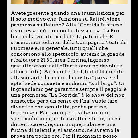
Avete presente quando una trasmissione, per
il solo motivo che funziona su Raitré, viene
promossa su Raiuno? Alla “Corrida fubinese”
è successa più o meno la stessa cosa. La Pro
loco ci ha voluto per la festa patronale. E
stasera, martedì, noi della Compagnia Teatrale
Fubinese e, in generale, tutti quelli che
concorrono allo spettacolo, avremo la grande
ribalta (ore 21.30, area Cerrina, ingresso
gratuito; eventuali offerte saranno devolute
all’oratorio). Sarà un bel test, indubbiamente
affascinante: lasciamo la nostra “parva sed
apta” sede consueta e andiamo “sul largo”. Ci
ingrandiamo per garantire sempre il peggio: è
una promessa. “La Corrida” è lo show del non
senso, che però un senso ce l’ha: vuole fare
divertire con genuinità, poche pretese,
leggerezza. Partiamo per realizzare uno
spettacolo con queste caratteristiche, senza
dimenticare che, comunque, Fubine è una
fucina di talenti e, vi assicuro, ne avremo la
prova tra poche ore. Per il momento posso