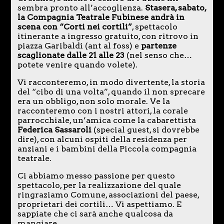
sembra pronto all’accoglienza.
Stasera, sabato,
la Compagnia Teatrale Fubinese andrà in
scena con “Corti nei cortili”
, spettacolo
itinerante a ingresso gratuito, con ritrovo in
piazza Garibaldi (ant al foss) e
partenze
scaglionate dalle 21 alle 23
(nel senso che…
potete venire quando volete).
Vi racconteremo, in modo divertente, la storia
del “cibo di una volta”, quando il non sprecare
era un obbligo, non solo morale. Ve la
racconteremo con i nostri attori, la corale
parrocchiale, un’amica come la cabarettista
Federica Sassaroli
(special guest, si dovrebbe
dire), con alcuni ospiti della residenza per
anziani e i bambini della Piccola compagnia
teatrale.
Ci abbiamo messo passione per questo
spettacolo, per la realizzazione del quale
ringraziamo Comune, associazioni del paese,
proprietari dei cortili… Vi aspettiamo. E
sappiate che ci sarà anche qualcosa da
mangiare…