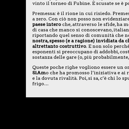
vinto il torneo di Fubine. E scusate se è p
Premessa: è il rione in cui risiedo. Preme
a zero. Con ciò non posso non evidenziare 
paese intero
che, attraverso le sfide, ha 
di casa che manco si conoscevano, italiani
riportando quel senso di comunità che no
nostra, spesso (e a ragione) invidiata da c
altrettanto costruttivo
. E non solo perch
esponenti si preoccupano di addobbi, costu
sostanza delle gare (o, più probabilmente, 
Queste poche righe vogliono essere un om
SiAm
o che ha promosso l’iniziativa e ai
e la dovuta rivalità. Poi, si sa, c’è chi lo
frigo…