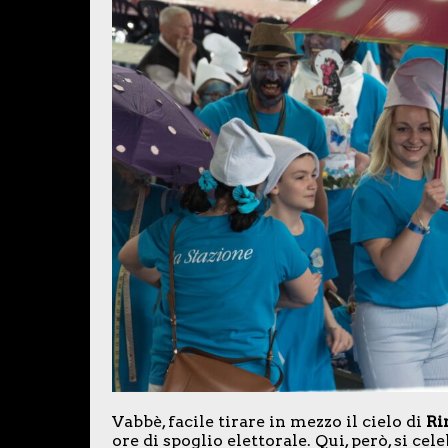
Vabbè, facile tirare in mezzo il cielo di
Ri
ore di spoglio elettorale. Qui, però, si cele