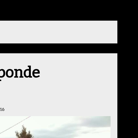
sponde
16