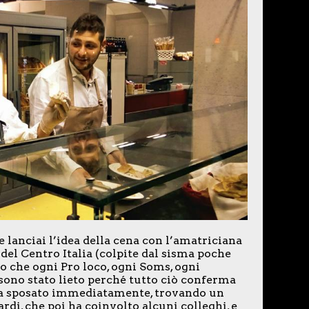
lanciai l’idea della cena con l’amatriciana
del Centro Italia (colpite dal sisma poche
 che ogni Pro loco, ogni Soms, ogni
sono stato lieto perché tutto ciò conferma
” ha sposato immediatamente, trovando un
di, che poi ha coinvolto alcuni colleghi, e