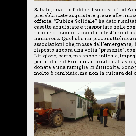
Sabato, quattro fubinesi sono stati ad A
prefabbricate acquistate grazie alle inizia
offerte. “Fubine Solidale” ha dato risultat
casette acquistate e trasportate nelle zo
– come ci hanno raccontato testimoni ocula
numerose. Quel che mi piace sottolineare 
associazioni che, mosse dall’emergenza, h
risposto ancora una volta “presente”, co
Litigioso, certo, ma anche solidale, impe
per aiutare il Friuli martoriato dal sisma
donata a una famiglia in difficoltà. Sono 
molto è cambiato, ma non la cultura del 