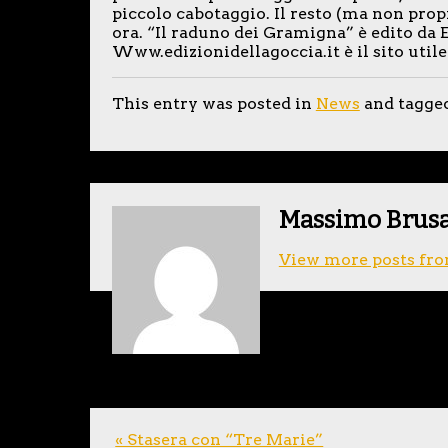
piccolo cabotaggio. Il resto (ma non prop
ora. “Il raduno dei Gramigna” è edito da E
Www.edizionidellagoccia.it è il sito utile
This entry was posted in
News
and tagge
Massimo Brus
View more posts fro
« Stasera con “Tre Marie”