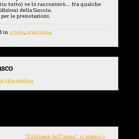
rio tutto) ve lo racconterò… fra qualche
dizioni della Goccia.
 per le prenotazioni.
d in
cristo
,
gramigna
.
asco
m this author
“Fubinese dell’anno”, ci siamo »