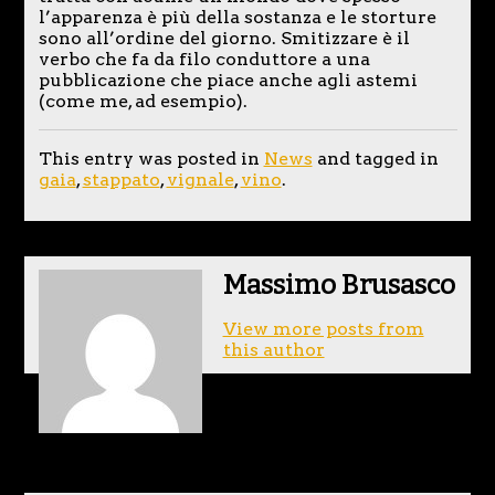
l’apparenza è più della sostanza e le storture
sono all’ordine del giorno. Smitizzare è il
verbo che fa da filo conduttore a una
pubblicazione che piace anche agli astemi
(come me, ad esempio).
This entry was posted in
News
and tagged in
gaia
,
stappato
,
vignale
,
vino
.
Massimo Brusasco
View more posts from
this author