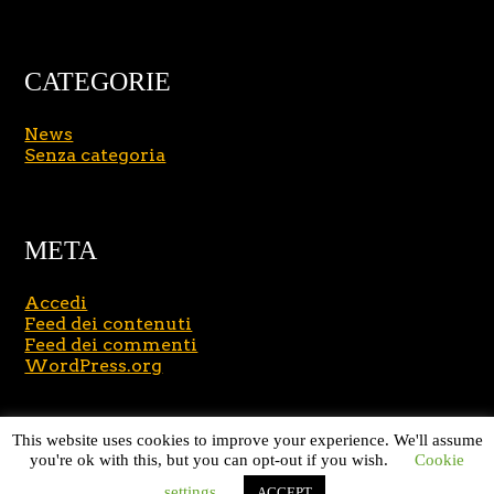
CATEGORIE
News
Senza categoria
META
Accedi
Feed dei contenuti
Feed dei commenti
WordPress.org
Copyright © 2026
Massimo Brusasco
. All Rights
This website uses cookies to improve your experience. We'll assume
Reserved.
Journal Lite by Slocum Studio
you're ok with this, but you can opt-out if you wish.
Cookie
settings
ACCEPT