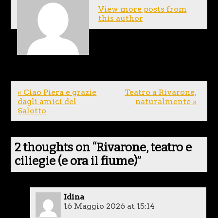
View more posts from
this author
« Ciao Piera e grazie
Teatro a Rivarone,
dagli amici del
naturalmente »
Salotto
2 thoughts on “
Rivarone, teatro e
ciliegie (e ora il fiume)
”
Idina
16 Maggio 2026 at 15:14