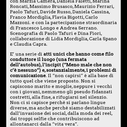
con Marzia Camera, Daniela Faletti, Marina
Roncati, Massimo Brusasco, Maurizio Ferrari,
Paolo Tafuri, Davide Russo, Daniela Cassina,
Franco Mordiglia, Flavia Bigotti, Carlo
Mazzoni. e con la partecipazione straordinaria
di Francesco Longo e Andrea Serrano.
Scenografia di Paolo Tafuri e Dina Fiori,
collaborazione di Lidia Mordiglia, Carla Spano
e Claudia Capra.
E’ una serie di
atti unici che hanno come filo
conduttore il luogo (una fermata
dell’autobus), l’incipit (“Meno male che non
c’è nessuno”) e, sostanzialmente, i problemi di
comunicazione
. Il “non capirsi” è alla base di
tutto quel che viene proposto. Non si
capiscono marito e moglie, neppure i vecchi
con i giovani, nemmeno gli pseudo fidanzati
costretti, alla fine, a rifugiarsi nel silenzio.
Non ci si capisce perché si parlano lingue
diverse, ma anche perché siamo destabilizzati
dall’invasione dei social, dalla moda dei reel,
dai troppi selfie che contribuiscono ad
allontanarci dalla “vita vera”.