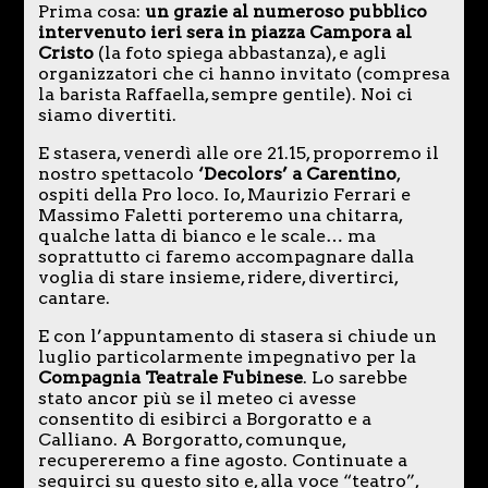
Prima cosa:
un grazie al numeroso pubblico
intervenuto ieri sera in piazza Campora al
Cristo
(la foto spiega abbastanza), e agli
organizzatori che ci hanno invitato (compresa
la barista Raffaella, sempre gentile). Noi ci
siamo divertiti.
E stasera, venerdì alle ore 21.15, proporremo il
nostro spettacolo
‘Decolors’ a Carentino
,
ospiti della Pro loco. Io, Maurizio Ferrari e
Massimo Faletti porteremo una chitarra,
qualche latta di bianco e le scale… ma
soprattutto ci faremo accompagnare dalla
voglia di stare insieme, ridere, divertirci,
cantare.
E con l’appuntamento di stasera si chiude un
luglio particolarmente impegnativo per la
Compagnia Teatrale Fubinese
. Lo sarebbe
stato ancor più se il meteo ci avesse
consentito di esibirci a Borgoratto e a
Calliano. A Borgoratto, comunque,
recupereremo a fine agosto. Continuate a
seguirci su questo sito e, alla voce “teatro”,