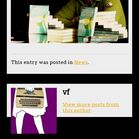
This entry was posted in
News
.
vf
View more posts from
this author