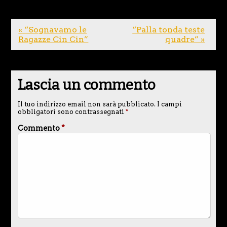
« “Sognavamo le
“Palla tonda teste
Ragazze Cin Cin”
quadre” »
Lascia un commento
Il tuo indirizzo email non sarà pubblicato.
I campi
obbligatori sono contrassegnati
*
Commento
*