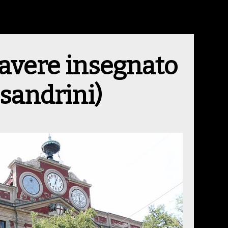
avere insegnato
essandrini)