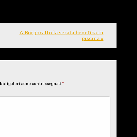
A Borgoratto la serata benefica in
piscina »
bbligatori sono contrassegnati
*