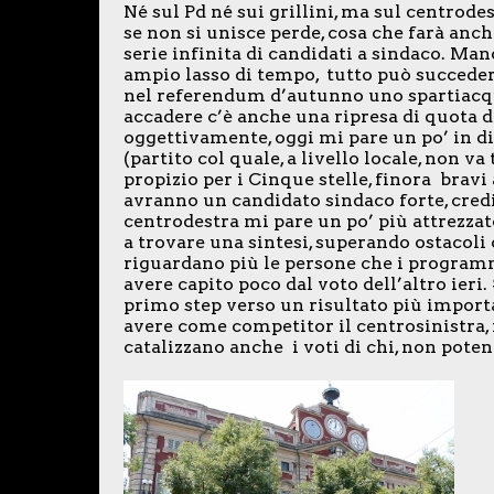
Né sul Pd né sui grillini, ma sul centrode
se non si unisce perde, cosa che farà anc
serie infinita di candidati a sindaco. Manc
ampio lasso di tempo, tutto può succeder
nel referendum d’autunno uno spartiacq
accadere c’è anche una ripresa di quota d
oggettivamente, oggi mi pare un po’ in dif
(partito col quale, a livello locale, non 
propizio per i Cinque stelle, finora bravi 
avranno un candidato sindaco forte, credib
centrodestra mi pare un po’ più attrezzat
a trovare una sintesi, superando ostacoli
riguardano più le persone che i programm
avere capito poco dal voto dell’altro ieri. 
primo step verso un risultato più importa
avere come competitor il centrosinistra, 
catalizzano anche i voti di chi, non poten