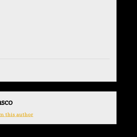
asco
m this author