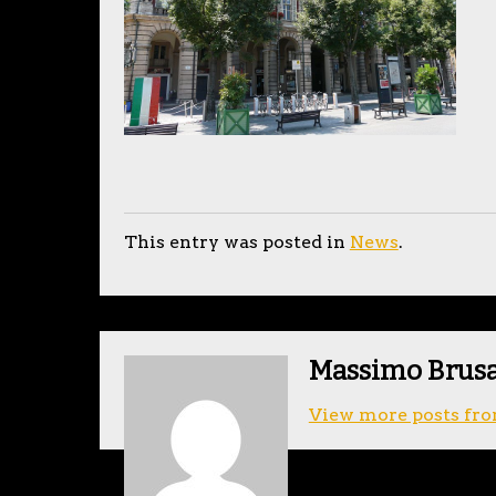
This entry was posted in
News
.
Massimo Brus
View more posts fro