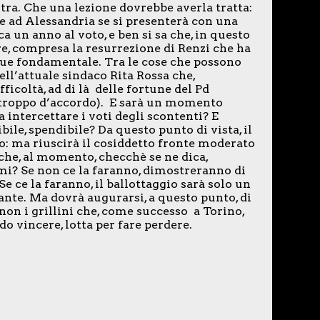
stra. Che una lezione dovrebbe averla tratta:
he ad Alessandria se si presenterà con una
a un anno al voto, e ben si sa che, in questo
e, compresa la resurrezione di Renzi che ha
ue fondamentale. Tra le cose che possono
ell’attuale sindaco Rita Rossa che,
ficoltà, ad di là delle fortune del Pd
va troppo d’accordo). E sarà un momento
a intercettare i voti degli scontenti? E
ile, spendibile? Da questo punto di vista, il
o: ma riuscirà il cosiddetto fronte moderato
 che, al momento, checchè se ne dica,
i? Se non ce la faranno, dimostreranno di
Se ce la faranno, il ballottaggio sarà solo un
nte. Ma dovrà augurarsi, a questo punto, di
non i grillini che, come successo a Torino,
do vincere, lotta per fare perdere.