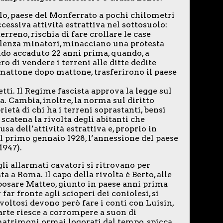
o, paese del Monferrato a pochi chilometri
ccessiva attività estrattiva nel sottosuolo:
rreno, rischia di fare crollare le case
valenza minatori, minacciano una protesta
ndo accaduto 22 anni prima, quando, a
ero di vendere i terreni alle ditte dedite
 mattone dopo mattone, trasferirono il paese
etti. Il Regime fascista approva la legge sul
sa. Cambia, inoltre, la norma sul diritto
ietà di chi ha i terreni soprastanti, bensì
 scatena la rivolta degli abitanti che
usa dell’attività estrattiva e, proprio in
al primo gennaio 1928, l’annessione del paese
1947).
li allarmati cavatori si ritrovano per
 a Roma. Il capo della rivolta è Berto, alle
 sposare Matteo, giunto in paese anni prima
ar fronte agli scioperi dei coniolesi, si
ivoltosi devono però fare i conti con Luisin,
arte riesce a corrompere a suon di
matrimoni ormai logorati dal tempo, spicca