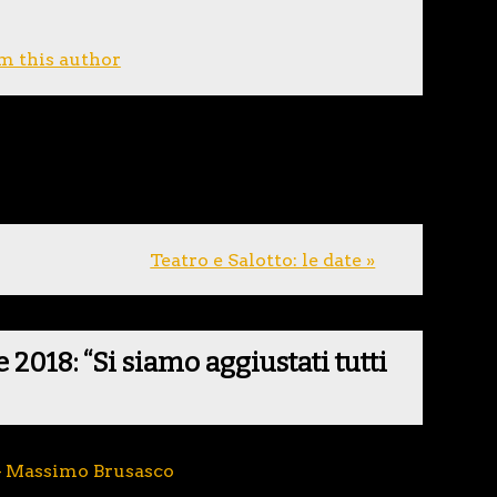
m this author
Teatro e Salotto: le date »
2018: “Si siamo aggiustati tutti
– Massimo Brusasco