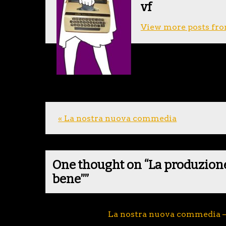
vf
View more posts fro
« La nostra nuova commedia
One thought on “
La produzione 
bene”
”
Pingback:
La nostra nuova commedia 