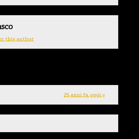
asco
m this author
25 anni fa, oggi »