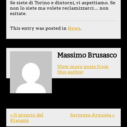
Se siete di Torino e dintorni, vi aspettiamo. Se
non lo siete ma volete reclamizzarci… non
esitate.
This entry was posted in
News
.
Massimo Brusasco
View more posts from
this author
« Il premio del
Sorpresa Arquata »
Kiwanis